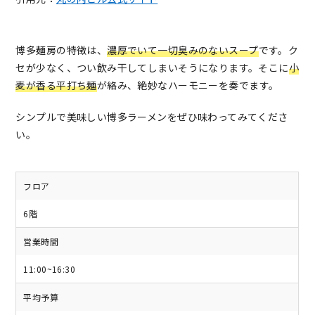
博多麺房の特徴は、
濃厚でいて一切臭みのないスープ
です。ク
セが少なく、つい飲み干してしまいそうになります。そこに
小
麦が香る平打ち麺
が絡み、絶妙なハーモニーを奏でます。
シンプルで美味しい博多ラーメンをぜひ味わってみてくださ
い。
フロア
6階
営業時間
11:00~16:30
平均予算