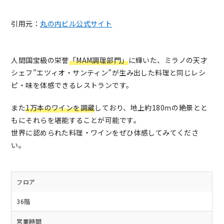
引用元：
丸の内ビル公式サイト
人間国宝級の栄誉
「MAM調理部門」
に輝いた、ミラノの天才
シェフ”エツィオ・サンティン”が生み出した料理と同じレシ
ピ・味を体感できるレストランです。
また
1万本のワインを調蔵
しており、地上約180ｍの絶景とと
もにそれらを堪能することが可能です。
世界に認められた料理・ワインをぜひ体感してみてくださ
い。
フロア
36階
営業時間