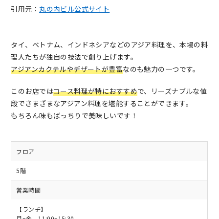
引用元：
丸の内ビル公式サイト
タイ、ベトナム、インドネシアなどのアジア料理を、本場の料
理人たちが独自の技法で創り上げます。
アジアンカクテルやデザートが豊富
なのも魅力の一つです。
このお店では
コース料理が特におすすめ
で、リーズナブルな値
段でさまざまなアジアン料理を堪能することができます。
もちろん味もばっちりで美味しいです！
フロア
5階
営業時間
【ランチ】
月~金 11:00~15:30