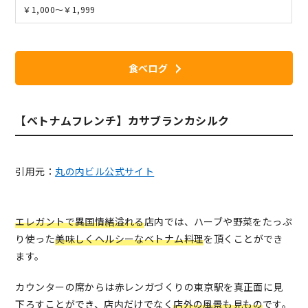
￥1,000～￥1,999
食べログ
【ベトナムフレンチ】カサブランカシルク
引用元：
丸の内ビル公式サイト
エレガントで異国情緒溢れる
店内では、ハーブや野菜をたっぷ
り使った
美味しくヘルシーなベトナム料理
を頂くことができ
ます。
カウンターの席からは赤レンガづくりの東京駅を真正面に見
下ろすことができ、店内だけでなく
店外の風景も見もの
です。