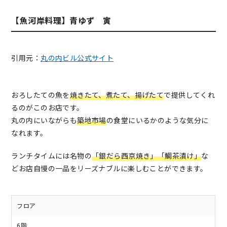
【魚河岸料理】青ゆず 寅
引用元：
丸の内ビル公式サイト
おろしたての魚を
焼きたて、煮たて、揚げたて
で提供してくれ
るのがこのお店です。
丸の内にいながらも
築地市場
の食堂にいるかのような気分に
なれます。
ランチタイムには名物の
「銀だら西京焼き」「鯛茶漬け」
な
どお店自慢の一品をリーズナブルに楽しむことができます。
フロア
6階