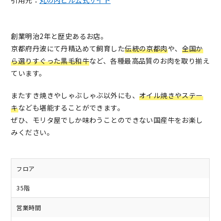
引用元：
丸の内ビル公式サイト
創業明治2年と歴史あるお店。
京都府丹波にて丹精込めて飼育した
伝統の京都肉
や、
全国か
ら選りすぐった黒毛和牛
など、各種最高品質のお肉を取り揃え
ています。
またすき焼きやしゃぶしゃぶ以外にも、
オイル焼きやステー
キ
なども堪能することができます。
ぜひ、モリタ屋でしか味わうことのできない国産牛をお楽し
みください。
フロア
35階
営業時間