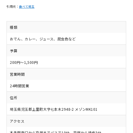
引用元：
食べて埼玉
種類
おでん、カレー、ジュース、昆虫色など
予算
200円～1,500円
営業時間
24時間営業
住所
埼玉県児玉郡上里町大字七本木2948-2 メゾンMK101
アクセス
本条駅南口から京塚までバスで10分、京塚から徒歩3分