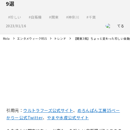
9選
珍しい
自販機
関東
神奈川
千葉
2023/01/16
てる
Mola
エンタメウィークRSS
トレンド
【関東3県】ちょっと変わった珍しい自動
引用元：
ウルトラフーズ公式サイト
、
めろんぱん工房15べー
かりー公式Twitter
、
やまや水産公式サイト