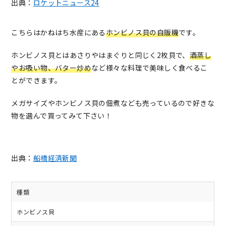
出典：
ロケットニュース24
こちらはかねはち水産にある
ホンビノス貝の自販機
です。
ホンビノス貝とはあさりやはまぐりと同じく2枚貝で、
酒蒸し
やお吸い物、バター炒め
など様々な料理で美味しく食べるこ
とができます。
メガサイズやホンビノス貝の佃煮なども売っているので好きな
物を選んで買ってみて下さい！
出典：
船橋経済新聞
種類
ホンビノス貝