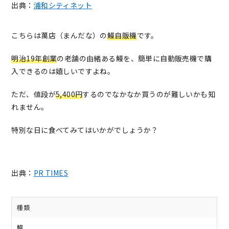
出典：
浦和シティネット
こちらは萬店（まんだな）の
鰻自販機
です。
明治19年創業
の老舗の由緒ある鰻を、簡単に自動販売機で購
入できるのは嬉しいですよね。
ただ、値段が
5,400円
するのでなかなか買うのが難しいかも知
れません。
特別な日に食べてみてはいかがでしょうか？
出典：
PR TIMES
種類
鰻