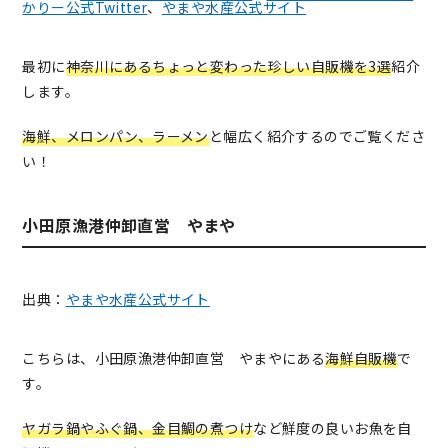
かりー公式Twitter
、
やまや水産公式サイト
最初に
神奈川にあるちょっと変わった珍しい自販機を3選
紹介
します。
海鮮、メロンパン、ラーメン
と幅広く紹介するのでご覧くださ
い！
小田原漁港仲卸直営 やまや
出典：
やまや水産公式サイト
こちらは、小田原漁港仲卸直営 やまやにある
海鮮自販機
で
す。
ヤガラ鍋やふぐ鍋、金目鯛の煮つけ
など鮮度の良いお魚を自