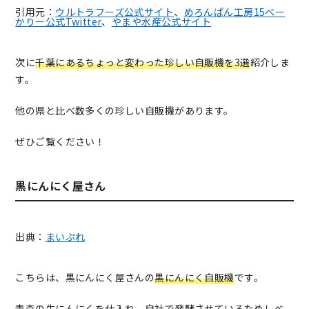
引用元：
ウルトラフーズ公式サイト
、
めろんぱん工房15べー
かりー公式Twitter
、
やまや水産公式サイト
次に
千葉にあるちょっと変わった珍しい自販機を3選
紹介しま
す。
他の県と比べ数多くの珍しい自販機があります。
ぜひご覧ください！
黒にんにく屋さん
出典：
まいぷれ
こちらは、黒にんにく屋さんの
黒にんにく自販機
です。
青森の生にんにくを仕入れ、自社で発酵
させているためレベ