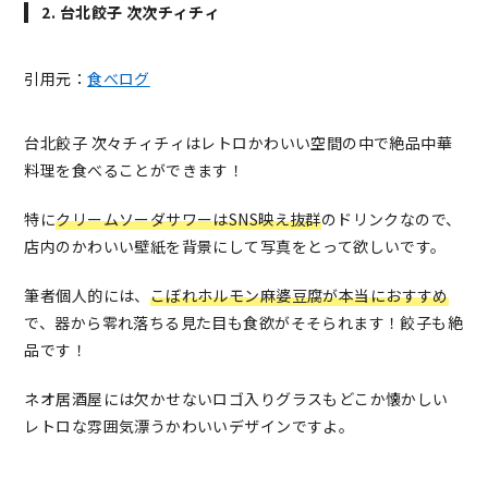
2. 台北餃子 次次チィチィ
引用元：
食べログ
台北餃子 次々チィチィはレトロかわいい空間の中で絶品中華
料理を食べることができます！
特に
クリームソーダサワーはSNS映え抜群
のドリンクなので、
店内のかわいい壁紙を背景にして写真をとって欲しいです。
筆者個人的には、
こぼれホルモン麻婆豆腐が本当におすすめ
で、器から零れ落ちる見た目も食欲がそそられます！餃子も絶
品です！
ネオ居酒屋には欠かせないロゴ入りグラスもどこか懐かしい
レトロな雰囲気漂うかわいいデザインですよ。