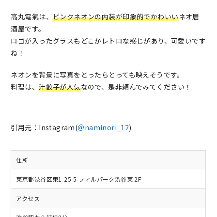
高丸電氣は、
ピンクネオンの内装が印象的でかわいい
ネオ居
酒屋です。
ロゴが入ったグラスもどこかレトロな感じがあり、可愛いです
ね！
ネオンを背景に写真をとったらとっても映えそうです。
料理は、
汁餃子が人気
なので、是非頼んでみてください！
引用元：Instagram(
＠naminori_12
)
住所
東京都渋谷区東1-25-5 フィルパーク渋谷東 2F
アクセス