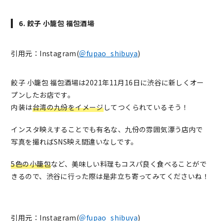
6. 餃子 小籠包 福包酒場
引用元：Instagram(
＠fupao_shibuya
)
餃子 小籠包 福包酒場は2021年11月16日に渋谷に新しくオー
プンしたお店です。
内装は
台湾の九份をイメージ
してつくられているそう！
インスタ映えすることでも有名な、九份の雰囲気漂う店内で
写真を撮ればSNS映え間違いなしです。
5色の小籠包
など、美味しい料理もコスパ良く食べることがで
きるので、渋谷に行った際は是非立ち寄ってみてくださいね！
引用元：Instagram(
＠fupao_shibuya
)