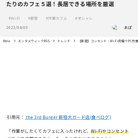
たりのカフェ５選！長居できる場所を厳選
Wi-Fi
新宿
作業カフェ
オシャレ
2023/04/09
あぽ
Mola
エンタメウィークRSS
トレンド
【新宿】コンセント・Wi-Fi完備でPC
引用元：
the 3rd Burger 新宿大ガード店(食べログ)
「作業がしたくてカフェに入ったけれど、
Wi-Fiやコンセント