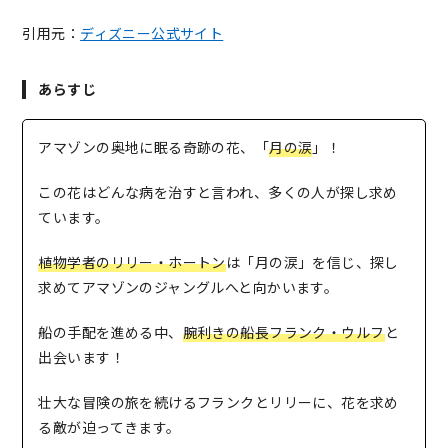
引用元：
ディズニー公式サイト
あらすじ
アマゾンの奥地に眠る奇跡の花、「
月の涙
」！
この花はどんな病を治すと言われ、多くの人が探し求め
ています。
植物学者のリリー・ホートン
は「月の涙」を信じ、探し
求めてアマゾンのジャングルへと向かいます。
船の手配を進める中、
腕利きの船長フランク・ウルフ
と
出会います！
壮大な冒険の旅を続けるフランクとリリーに、花を求め
る敵が迫ってきます。