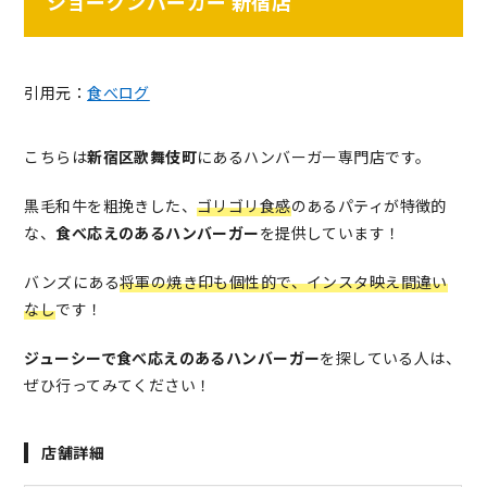
ショーグンバーガー 新宿店
引用元：
食べログ
こちらは
新宿区歌舞伎町
にあるハンバーガー専門店です。
黒毛和牛を粗挽きした、
ゴリゴリ食感
のあるパティが特徴的
な、
食べ応えのあるハンバーガー
を提供しています！
バンズにある
将軍の焼き印も個性的で、
イ
ンスタ映え間違い
なし
です！
ジューシーで食べ応えのあるハンバーガー
を探している人は、
ぜひ行ってみてください！
店舗詳細