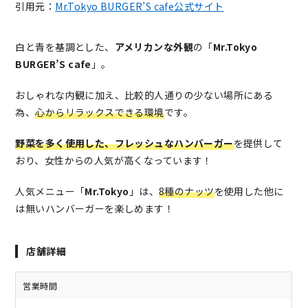
引用元：
Mr.Tokyo BURGER’S cafe公式サイト
白と青を基調とした、
アメリカンな外観
の「
Mr.Tokyo
BURGER’S cafe
」。
おしゃれな内観に加え、比較的人通りの少ない場所にある
為、
心からリラックスできる環境
です。
野菜を多く使用した、フレッシュなハンバーガー
を提供して
おり、女性からの人気が高くなっています！
人気メニュー「
Mr.Tokyo
」は、
8種のナッツ
を使用した他に
は無いハンバーガーを楽しめます！
店舗詳細
営業時間