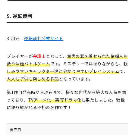
5. 逆転裁判
引用元：
逆転裁判公式サイト
プレイヤーが
弁護士
となって、
無実の罪を着せられた依頼人を
救う法廷バトルゲーム
です。ミステリーではありながらも、親
しみやすいキャラクター達と分かりやすいプレイシステム
で、
大人も子供も楽しめる作品
となっています。
第1作目発売時から現在まで、様々な世代から絶大な人気を誇
っており、
TVアニメ化・実写ドラマ化
も果たしました。後世
に語り継がれる不朽の名作です！
発売日