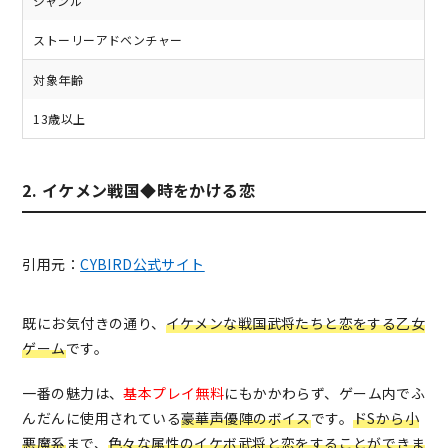
ジャンル
ストーリーアドベンチャー
対象年齢
13歳以上
2. イケメン戦国◆時をかける恋
引用元：
CYBIRD公式サイト
既にお気付きの通り、
イケメンな戦国武将たちと恋をする乙女
ゲーム
です。
一番の魅力は、
基本プレイ無料
にもかかわらず、ゲーム内でふ
んだんに使用されている
豪華声優陣のボイス
です。
ドSから小
悪魔系
まで、
色々な属性のイケボ武将と恋をすることができま