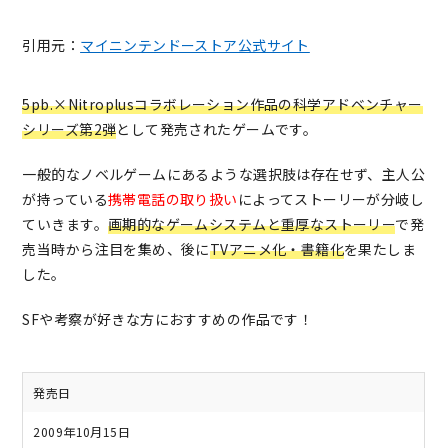
引用元：
マイニンテンドーストア公式サイト
5pb.×Nitroplusコラボレーション作品の科学アドベンチャー
シリーズ第2弾
として発売されたゲームです。
一般的なノベルゲームにあるような選択肢は存在せず、主人公
が持っている
携帯電話の取り扱い
によってストーリーが分岐し
ていきます。
画期的なゲームシステムと重厚なストーリー
で発
売当時から注目を集め、後に
TVアニメ化・書籍化
を果たしま
した。
SFや考察が好きな方におすすめの作品です！
発売日
2009年10月15日