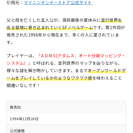
引用元：
マイニンテンドーストア公式サイト
父と母を亡くした主人公が、高校最後の夏休みに
並行世界を
巡る冒険に巻き込まれていくSFノベルゲーム
です。第1作目が
発売された1996年から現在まで、多くの人に愛されていま
す。
プレイヤーは、
「A.D.M.S(アダムス、オート分岐マッピング・
システム）」
と呼ばれる、並列世界のマップを辿りながら、
様々な謎を解き明かしていきます。まるで
オープンワールドゲ
ームをプレイしているかのようなワクワク感
を味わえること
間違いなしです！
発売日
1996年12月26日
公式価格