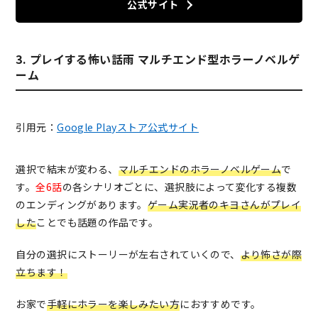
公式サイト
3. プレイする怖い話雨 マルチエンド型ホラーノベルゲ
ーム
引用元：
Google Playストア公式サイト
選択で結末が変わる、
マルチエンドのホラーノベルゲーム
で
す。
全6話
の各シナリオごとに、
選択肢によって変化する複数
のエンディング
があります。
ゲーム実況者のキヨさんがプレイ
した
ことでも話題の作品です。
自分の選択にストーリーが左右されていくので、
より怖さが際
立ちます！
お家で
手軽にホラーを楽しみたい方
におすすめです。