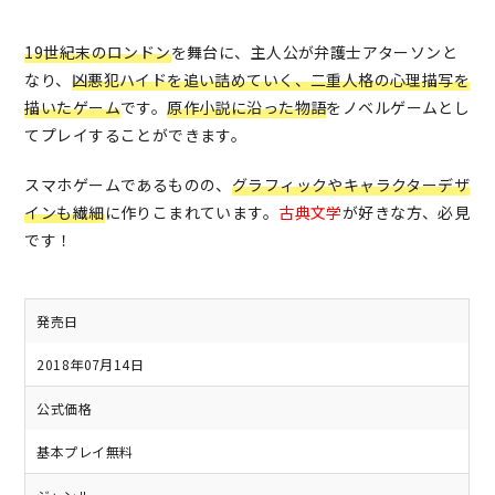
19世紀末のロンドン
を舞台に、主人公が弁護士アターソンと
なり、
凶悪犯ハイドを追い詰めていく、二重人格の心理描写を
描いたゲーム
です。
原作小説に沿った物語
をノベルゲームとし
てプレイすることができます。
スマホゲームであるものの、
グラフィックやキャラクターデザ
インも繊細
に作りこまれています。
古典文学
が好きな方、必見
です！
発売日
2018年07月14日
公式価格
基本プレイ無料