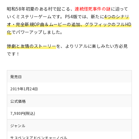
昭和58年初夏のある村で起こる、
連続怪死事件の謎
に迫って
いくミステリーゲームです。PS4版では、新たに
4つのシナリ
オ・完全新規OP曲＆ムービーの追加、グラフィックのフルHD
化
でパワーアップしました。
惨劇と友情のストーリー
を、よりリアルに楽しみたい方必見
です！
発売日
2019年1月24日
公式価格
7,980円(税込)
ジャンル
サスペンスアドベンチャーノベル