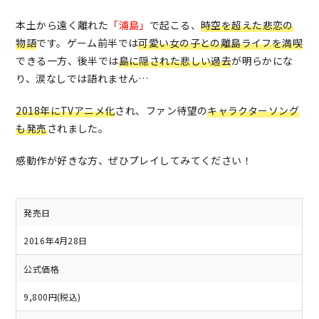
本土から遠く離れた
「浦島」
で起こる、
時空を超えた悲恋の
物語
です。ゲーム前半では
可愛い女の子との離島ライフを満喫
できる一方、後半では
島に隠された悲しい過去
が明らかにな
り、涙なしでは語れません…
2018年にTVアニメ化
され、ファン待望の
キャラクターソング
も発売
されました。
感動作が好きな方、ぜひプレイしてみてください！
発売日
2016年4月28日
公式価格
9,800円(税込)