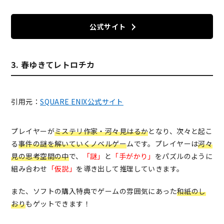
公式サイト
3. 春ゆきてレトロチカ
引用元：
SQUARE ENIX公式サイト
プレイヤーが
ミステリ作家・河々見はるか
となり、次々と起こ
る
事件の謎を解いていくノベルゲー
ムです。プレイヤーは
河々
見の思考空間の中
で、
「謎」
と
「手がかり」
をパズルのように
組み合わせ
「仮説」
を導き出して推理していきます。
また、ソフトの購入特典でゲームの雰囲気にあった
和紙のし
おり
もゲットできます！