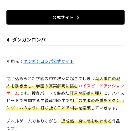
公式サイト
4. ダンガンロンパ
引用元：
ダンガンロンパ公式サイト
閉じ込められた学園の中で次々に起きてしまう
殺人事件の犯
人を暴き出し、学園の真実解明に挑む
ハイスピードアクション
ゲーム
です。捜査パートで集めた
証言や証拠を弾丸
に、ハイス
ピードで展開する学級裁判の中で
相手の主張の矛盾をアクショ
ンゲームのように打ち抜くことで相手を論破
していきます。
ノベルゲームでありながら、
達成感・爽快感を味わえる
作品
です！