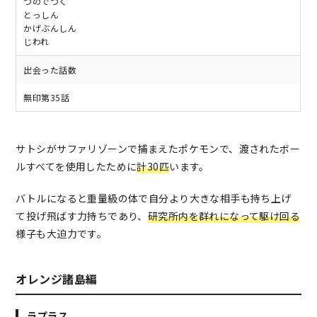
つのでつく
とっしん
かげぶんしん
じわれ
出会った話数
無印第35話
サトシがサファリゾーンで捕まえたポケモンで、渡されたボー
ルすべてを使用したために
計30匹
います。
バトルになると重量級の体で自分より大きな相手も持ち上げ
て投げ飛ばす力持ちであり、
研究所内を群れになって駆け回る
様子も大迫力です。
オレンジ諸島編
ラプラス