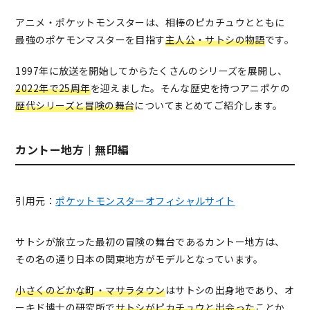
アニメ・ポケットモンスターは、相棒のピカチュウとともに
最強のポケモンマスターを目指す
主人公・サトシの物語
です。
1997年に放送を開始してからたくさんのシリーズを展開し、
2022年で25周年
を迎えました。そんな歴史を持つアニポケの
歴代シリーズと冒険の舞台
についてまとめてご紹介します。
カントー地方｜無印編
引用元：
ポケットモンスターオフィシャルサイト
サトシが旅立った最初の冒険の舞台であるカントー地方は、
その名の通り日本の関東地方がモデルとなっています。
小さくのどかな町・マサラタウン
はサトシの出身地であり、オ
ーキド博士の研究所で
サトシがピカチュウと出会った
ことか