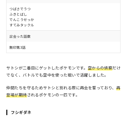
つばさでうつ
ふきとばし
でんこうせっか
すてみタックル
出会った話数
無印第3話
サトシが二番目にゲットしたポケモンです。
空からの偵察
だけ
でなく、バトルでも空中を使った戦いで活躍しました。
仲間たちを守るためサトシと別れる際に再会を誓っており、
再
登場が期待
されるポケモンの一匹です。
フシギダネ