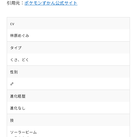
引用元：
ポケモンずかん公式サイト
cv
林原めぐみ
タイプ
くさ、どく
性別
♂
進化経歴
進化なし
技
ソーラービーム