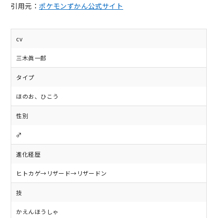
引用元：
ポケモンずかん公式サイト
cv
三木眞一郎
タイプ
ほのお、ひこう
性別
♂
進化経歴
ヒトカゲ→リザード→リザードン
技
かえんほうしゃ