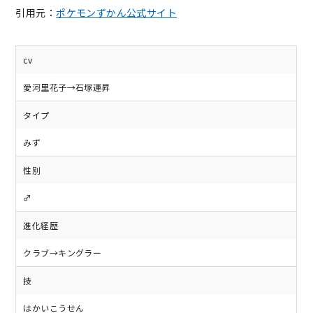
引用元：
ポケモンずかん公式サイト
cv
愛河里花子→石塚運昇
タイプ
みず
性別
♂
進化経歴
クラブ→キングラー
技
はかいこうせん