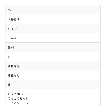
cv
大谷育江
タイプ
でんき
性別
♂
進化経歴
進化なし
技
10まんボルト
でんこうせっか
アイアンテール