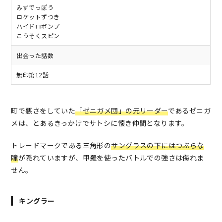
みずでっぽう
ロケットずつき
ハイドロポンプ
こうそくスピン
出会った話数
無印第12話
町で悪さをしていた
「ゼニガメ団」の元リーダー
であるゼニガ
メは、とあるきっかけでサトシに懐き仲間となります。
トレードマークである三角形の
サングラスの下にはつぶらな
瞳
が隠れていますが、甲羅を使ったバトルでの強さは侮れま
せん。
キングラー