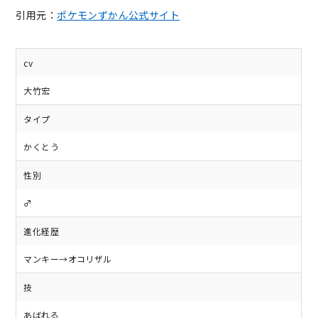
引用元：
ポケモンずかん公式サイト
cv
大竹宏
タイプ
かくとう
性別
♂
進化経歴
マンキー→オコリザル
技
あばれる