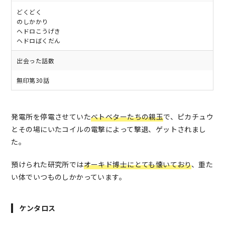
どくどく
のしかかり
ヘドロこうげき
ヘドロばくだん
出会った話数
無印第30話
発電所を停電させていた
ベトベターたちの親玉
で、ピカチュウ
とその場にいたコイルの電撃によって撃退、ゲットされまし
た。
預けられた研究所では
オーキド博士にとても懐いており
、重た
い体でいつものしかかっています。
ケンタロス