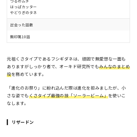
つるのムチ
はっぱカッター
やどりぎのタネ
出会った話数
無印第10話
元祖くさタイプであるフシギダネは、頑固で無愛想な一面も
ありますがしっかり者で、オーキド研究所でも
みんなのまとめ
役
を務めています。
「進化のお祭り」に紛れ込んだ際は進化を拒みましたが、小
さな姿でも
くさタイプ最強の技「ソーラービーム」
を使いこ
なします。
リザードン