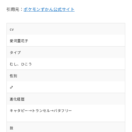
引用元：
ポケモンずかん公式サイト
cv
愛河里花子
タイプ
むし、ひこう
性別
♂
進化経歴
キャタピー→トランセル→バタフリー
技