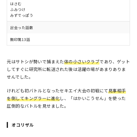
はさむ
ふみつけ
みずでっぽう
出会った話数
無印第13話
元はサトシが勢いで捕まえた
体の小さいクラブ
であり、ゲット
してすぐに研究所に転送された後は活躍の場があまりありま
せんでした。
けれども初バトルとなったセキエイ大会の初戦にて
見事
相手
を倒してキングラーに進化
し、「はかいこうせん」を使った
圧倒的なバトルを見せました。
オコリザル