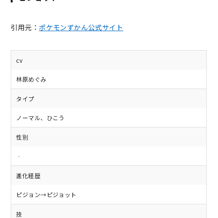
引用元：
ポケモンずかん公式サイト
cv
林原めぐみ
タイプ
ノーマル、ひこう
性別
‐
進化経歴
ピジョン→ピジョット
技