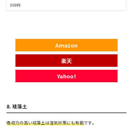
350円
Amazon
楽天
Yahoo!
8. 珪藻土
吸収力の高い珪藻土は湿気対策にも有能
です。