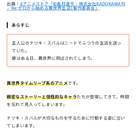
出典：
dアニメストア「©長月達平・株式会社KADOKAWA刊
／Re:ゼロから始める異世界生活1製作委員会」
あらすじ
主人公のナツキ・スバルはニートでふつうの生活を送っ
ていた。
彼はある日、異世界に飛ばされてしまう。
異世界タイムリープ系のアニメ
です。
緻密なストーリーと個性的なキャラ
たちが登場してきて、時間
を忘れて見入ってしまいます。
ナツキ・スバルが大切なものを守るために行動する姿に泣い
てしまいます。