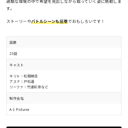
過酷な環境の中で希望を見出しながら戦っていく姿に感動しま
す。
ストーリーや
バトルシーンも圧巻
でおもしろいです！
話数
25話
キャスト
キリト：松岡禎丞
アスナ：戸松遥
リーファ：竹達彩奈など
制作会社
A-1 Pictures