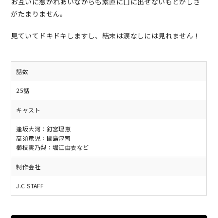
お互いに惹かれあいながらも素直に口に出せないもどかしさ
がたまりません。
見ていてドキドキしますし、結末は涙なしには見れません！
話数
25話
キャスト
逢坂大河：釘宮理恵
高須竜児：間島淳司
櫛枝実乃梨：堀江由衣など
制作会社
J.C.STAFF