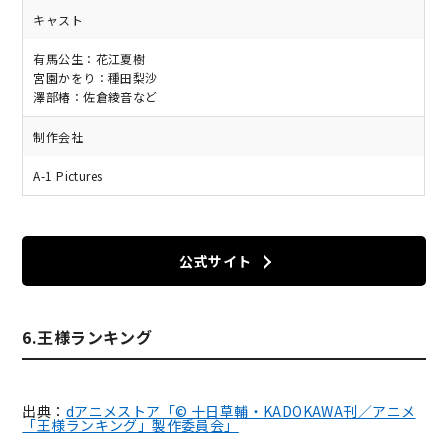
キャスト
有馬公生：花江夏樹
宮園かをり：種田梨沙
澤部椿：佐倉綾音など
制作会社
A-1 Pictures
公式サイト
6.王様ランキング
出典：
dアニメストア「© 十日草輔・KADOKAWA刊／アニメ
「王様ランキング」製作委員会」