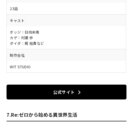
23話
キャスト
ボッジ：日向未南
カゲ：村瀬 歩
ダイダ：梶 裕貴など
制作会社
WIT STUDIO
公式サイト
7.Re:ゼロから始める異世界生活