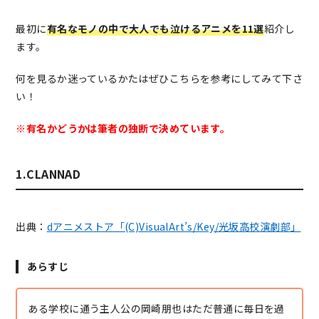
最初に
有名なモノの中で大人でも泣けるアニメを11選
紹介し
ます。
何を見るか迷っているかたはぜひこちらを参考にしてみて下さ
い！
※有名かどうかは筆者の独断で決めています。
1.CLANNAD
出典：
dアニメストア「(C)VisualArt’s/Key/光坂高校演劇部」
あらすじ
ある学校に通う主人公の岡崎朋也はただ普通に毎日を過