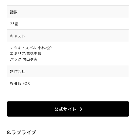
話数
25話
キャスト
ナツキ・スバル:小林裕介
エミリア:高橋李依
パック:内山夕実
制作会社
WHITE FOX
公式サイト
8.ラブライブ