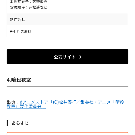
本間芽衣子：茅野愛衣
安城鳴子：戸松遥など
制作会社
A-1 Pictures
公式サイト
4.暗殺教室
出典：
dアニメストア「(C)松井優征／集英社・アニメ「暗殺
教室」製作委員会」
あらすじ