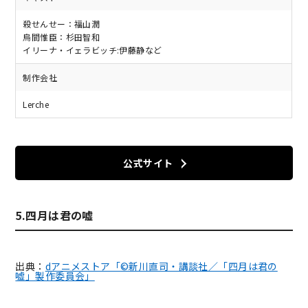
殺せんせー：福山潤
烏間惟臣：杉田智和
イリーナ・イェラビッチ:伊藤静など
制作会社
Lerche
公式サイト
5.四月は君の嘘
出典：
dアニメストア「
©新川直司・講談社／「四月は君の
嘘」製作委員会
」