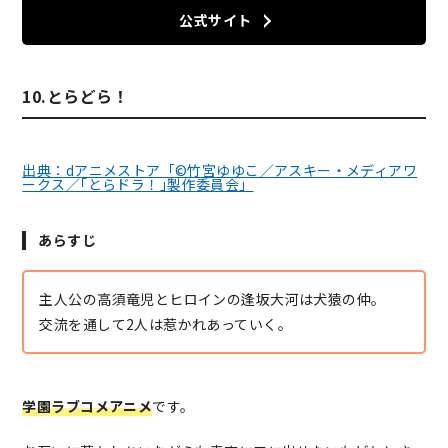
公式サイト
10.とらどら！
出典：dアニメストア「©竹宮ゆゆこ／アスキー・メディアワ
ークス／｢とらドラ！｣製作委員会」
あらすじ
主人公の高須竜児とヒロインの逢坂大河は犬猿の仲。
交流を通して2人は惹かれあっていく。
学園ラブコメアニメ
です。