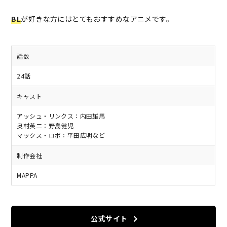
BL
が好きな方にはとてもおすすめなアニメです。
話数
24話
キャスト
アッシュ・リンクス：内田雄馬
奥村英二：野島健児
マックス・ロボ：平田広明など
制作会社
MAPPA
公式サイト