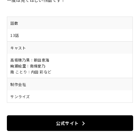
一度は見てほしい作品です！
話数
13話
キャスト
高坂穂乃果：新田恵海
絢瀬絵里：南條愛乃
南 ことり：内田 彩など
制作会社
サンライズ
公式サイト