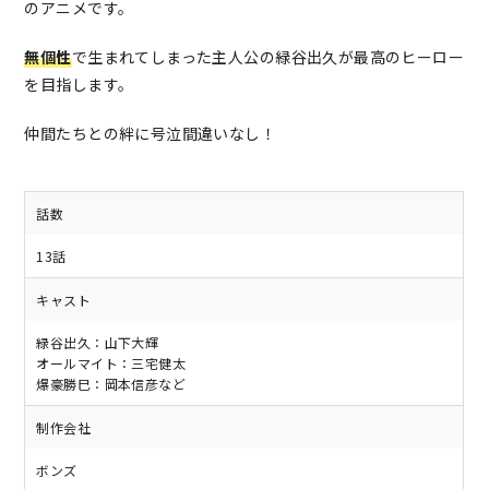
のアニメです。
無個性
で生まれてしまった主人公の緑谷出久が最高のヒーロー
を目指します。
仲間たちとの絆に号泣間違いなし！
話数
13話
キャスト
緑谷出久：山下大輝
オールマイト：三宅健太
爆豪勝巳：岡本信彦など
制作会社
ボンズ