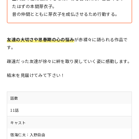
たはずの本間芽衣子。
昔の仲間とともに芽衣子を成仏させるため行動する。
友達の大切さや思春期の心の悩み
が赤裸々に語られる作品で
す。
疎遠だった友達が徐々に絆を取り戻していく姿に感動します。
結末を見届けてみて下さい！
話数
11話
キャスト
宿海仁太：入野自由