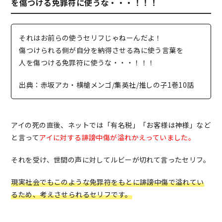
を傷つける免罪符に使うな・・・！！！
それはお前らの使うセリフじゃねーんだよ！
傷つけられる側が自分を納得させる為に使う言葉を
人を傷つける免罪符に使うな・・・！！！
出典：赤坂アカ・横槍メンゴ/集英社/推しの子1巻10話
アイの死の直後、ネットでは「有名税」「お客様は神様」など
と言って
アイに対する誹謗中傷が溢れかえっていました。
それを受け、世間の声に対してルビーが切れて言ったセリフ。
現実社会でもこのような免罪符をもとに誹謗中傷で溢れてい
るため、考えさせられるセリフです。