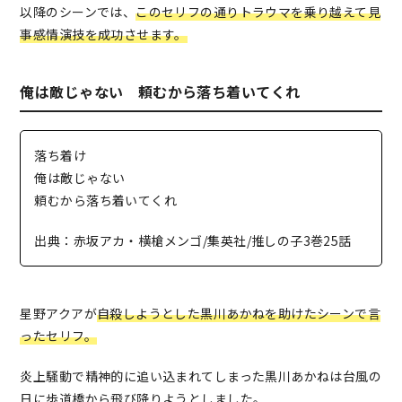
以降のシーンでは、
このセリフの通りトラウマを乗り越えて見
事感情演技を成功させます。
俺は敵じゃない 頼むから落ち着いてくれ
落ち着け
俺は敵じゃない
頼むから落ち着いてくれ
出典：赤坂アカ・横槍メンゴ/集英社/推しの子3巻25話
星野アクアが
自殺しようとした黒川あかねを助けたシーンで言
ったセリフ。
炎上騒動で精神的に追い込まれてしまった黒川あかねは台風の
日に歩道橋から飛び降りようとしました。