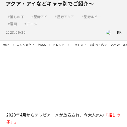
アクア・アイなどキャラ別でご紹介～
推しの子
星野アイ
星野アクア
星野ルビー
漫画
アニメ
2023/06/26
KK
Mola
エンタメウィークRSS
トレンド
【推しの子】の名言・名シーン25選！ル
2023年4月からテレビアニメが放送され、今大人気の
「推しの
子」。