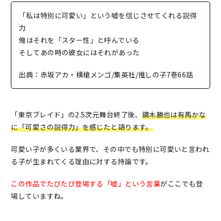
「私は特別に可愛い」という嘘を信じさせてくれる説得
力
俺はそれを「スター性」と呼んでいる
そしてあの時の彼女にはそれがあった
出典：赤坂アカ・横槍メンゴ/集英社/推しの子7巻66話
「東京ブレイド」の2.5次元舞台終了後、
鏑木勝也は有馬かな
に「可愛さの説得力」を感じたと語ります。
可愛い子が多くいる業界で、その中でも特別に可愛いと言われ
る子が生まれてくる理由に対する持論です。
この作品でたびたび登場する「嘘」という言葉
がここでも登
場していますね。