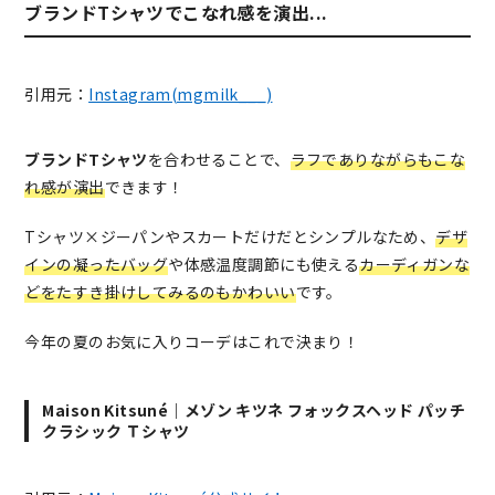
ブランドTシャツでこなれ感を演出...
引用元：
Instagram(mgmilk___)
ブランドTシャツ
を合わせることで、
ラフでありながらもこな
れ感が演出
できます！
Tシャツ×ジーパンやスカートだけだとシンプルなため、
デザ
インの凝ったバッグ
や体感温度調節にも使える
カーディガンな
どをたすき掛けしてみるのもかわいい
です。
今年の夏のお気に入りコーデはこれで決まり！
Maison Kitsuné｜メゾン キツネ フォックスヘッド パッチ
クラシック Ｔシャツ