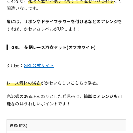
これなら、
花火大会やお祭りで周りとの差をつけられる
こと
間違いなしです。
髪には、リボンやドライフラワーを付けるなどのアレンジ
を
すれば、かわいさレベルがUPします！
GRL｜花柄レース浴衣セット(オフホワイト)
引用元：
GRL公式サイト
レース素材の浴衣
がかわいらしいこちらの浴衣。
光沢感のあるふんわりとした兵児帯は、
簡単にアレンジも可
能
なのはうれしいポイントです！
価格(税込)