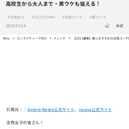
高校生から大人まで・男ウケも狙える！
淡色女子
ZOZOTOWN
淡色コーデ
夏コーデ
2023/07/10
あぽ
Mola
エンタメウィークRSS
トレンド
【2023最新】夏におすすめの淡色コー
引用元：：
Ambre Neige公式サイト
、
neuna公式サイト
淡色女子の皆さん！