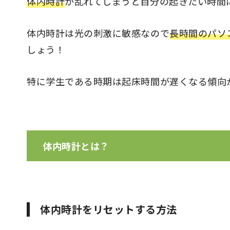
体内時計
が乱れてしまうと自分の起きたい時間
体内時計は光の刺激に敏感なので
長時間のパソ
しょう！
特に学生である時期は起床時間が遅くなる傾向
体内時計とは？
人の身体に備わった1日周期(24時間)にあ
体温やホルモン分泌など様々な機能は体内
体内時計をリセットする方法