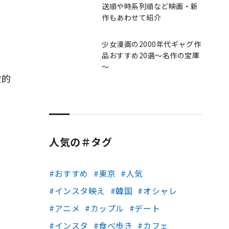
送順や時系列順など映画・新
作もあわせて紹介
少女漫画の2000年代ギャグ作
品おすすめ20選～名作の宝庫
～
般的
人気の＃タグ
おすすめ
東京
人気
インスタ映え
韓国
オシャレ
アニメ
カップル
デート
インスタ
食べ歩き
カフェ