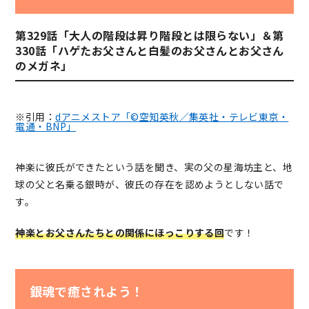
第329話「大人の階段は昇り階段とは限らない」＆第
330話「ハゲたお父さんと白髪のお父さんとお父さん
のメガネ」
※引用：
dアニメストア「©空知英秋／集英社・テレビ東京・
電通・BNP」
神楽に彼氏ができたという話を聞き、実の父の星海坊主と、地
球の父と名乗る銀時が、彼氏の存在を認めようとしない話で
す。
神楽とお父さんたちとの関係にほっこりする回
です！
銀魂で癒されよう！