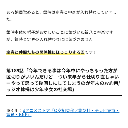
ある朝目覚めると、銀時は定春と中身が入れ替わっていまし
た。
銀時本体の様子がおかしいことに気づいた新八と神楽です
が、銀時と定春の入れ替わりには気づきません。
定春と仲間たちの関係性にほっこりする回
です！
第189話「今年できる事は今年中にやっちゃった方が
区切りがいいんだけど つい来年から仕切り直しゃい
ーやって思って後回しにしてしまうのが年末のお約束/
ラジオ体操は少年少女の社交場」
※引用：
dアニメストア「©空知英秋／集英社・テレビ東京・
電通・BNP」