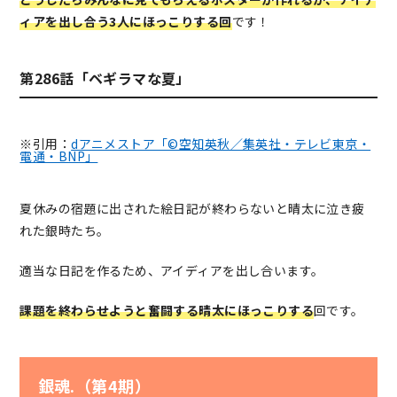
ィアを出し合う3人にほっこりする回
です！
第286話「ベギラマな夏」
※引用：
dアニメストア「©空知英秋／集英社・テレビ東京・
電通・BNP」
夏休みの宿題に出された絵日記が終わらないと晴太に泣き疲
れた銀時たち。
適当な日記を作るため、アイディアを出し合います。
課題を終わらせようと奮闘する晴太にほっこりする
回です。
銀魂.（第4期）