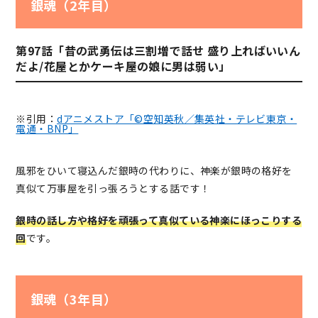
銀魂（2年目）
第97話「昔の武勇伝は三割増で話せ 盛り上ればいいん
だよ/花屋とかケーキ屋の娘に男は弱い」
※引用：
dアニメストア「©空知英秋／集英社・テレビ東京・
電通・BNP」
風邪をひいて寝込んだ銀時の代わりに、神楽が銀時の格好を
真似て万事屋を引っ張ろうとする話です！
銀時の話し方や格好を頑張って真似ている神楽にほっこりする
回
です。
銀魂（3年目）