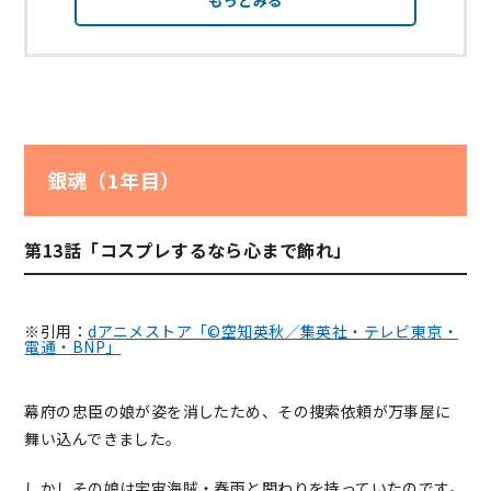
もっとみる
銀魂（1年目）
第13話「コスプレするなら心まで飾れ」
※引用：
dアニメストア「©空知英秋／集英社・テレビ東京・
電通・BNP」
幕府の忠臣の娘が姿を消したため、その捜索依頼が万事屋に
舞い込んできました。
しかしその娘は宇宙海賊・春雨と関わりを持っていたのです。