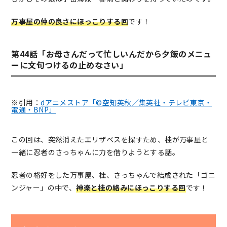
万事屋の仲の良さにほっこりする回
です！
第44話「お母さんだって忙しいんだから夕飯のメニュ
ーに文句つけるの止めなさい」
※引用：
dアニメストア「©空知英秋／集英社・テレビ東京・
電通・BNP」
この回は、突然消えたエリザベスを探すため、桂が万事屋と
一緒に忍者のさっちゃんに力を借りようとする話。
忍者の格好をした万事屋、桂、さっちゃんで結成された「ゴニ
ンジャー」の中で、
神楽と桂の絡みにほっこりする回
です！