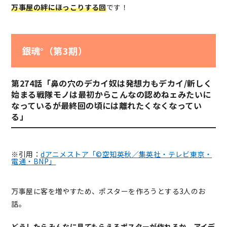
万事屋の絆にほっこりする回
です！
銀魂°（第3期）
第274話「鼻の穴のデカイ奴は発想力もデカイ/新しく
始まる戦隊モノは最初からこんなの認めねェみたいに
なっているが最終回の頃には離れたくなくなってい
る」
※引用：
dアニメストア「©空知英秋／集英社・テレビ東京・
電通・BNP」
万事屋に客を増やすため、ポスターを作ろうとする3人のお
話。
どうしたらみんなに見てもらえるポスターが作れるか、アイデ