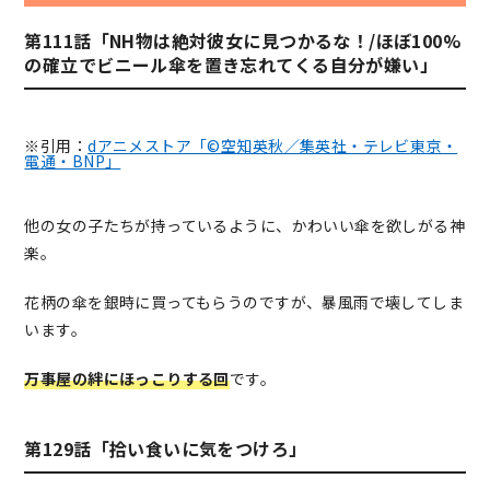
第111話「NH物は絶対彼女に見つかるな！/ほぼ100%
の確立でビニール傘を置き忘れてくる自分が嫌い」
※引用：
dアニメストア「©空知英秋／集英社・テレビ東京・
電通・BNP」
他の女の子たちが持っているように、かわいい傘を欲しがる神
楽。
花柄の傘を銀時に買ってもらうのですが、暴風雨で壊してしま
います。
万事屋の絆にほっこりする回
です。
第129話「拾い食いに気をつけろ」