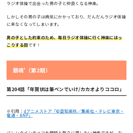
ラジオ体操で出会った男の子と仲良くなる神楽。
しかしその男の子は病気にかかっており、だんだんラジオ体操
に来なくなってしまいます。
男の子とした約束のため、毎日ラジオ体操に行く神楽にほっ
こりする回
です！
銀魂'（第2期）
第204話「年賀状は筆ペンでいけ/カカオよりココロ」
※引用：
dアニメストア「©空知英秋／集英社・テレビ東京・
電通・BNP」
バレンタインチョコを銀時と新八に渡したい神楽ですが、な