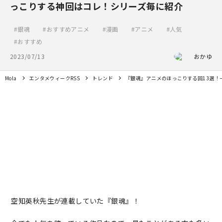
っこりする神回はコレ！シリーズ毎に紹介
銀魂
おすすめアニメ
漫画
アニメ
人気
おすすめ
2023/07/13
おかゆ
Mola
エンタメウィークRSS
トレンド
『銀魂』アニメのほっこりする回13選！
空知英秋先生が連載していた『銀魂』！