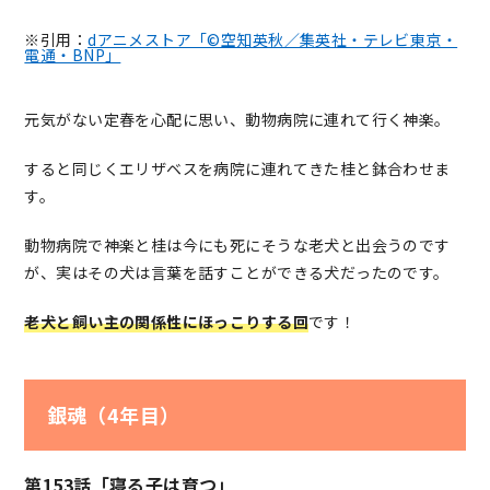
※引用：
dアニメストア「©空知英秋／集英社・テレビ東京・
電通・BNP」
元気がない定春を心配に思い、動物病院に連れて行く神楽。
すると同じくエリザベスを病院に連れてきた桂と鉢合わせま
す。
動物病院で神楽と桂は今にも死にそうな老犬と出会うのです
が、実はその犬は言葉を話すことができる犬だったのです。
老犬と飼い主の関係性にほっこりする回
です！
銀魂（4年目）
第153話「寝る子は育つ」