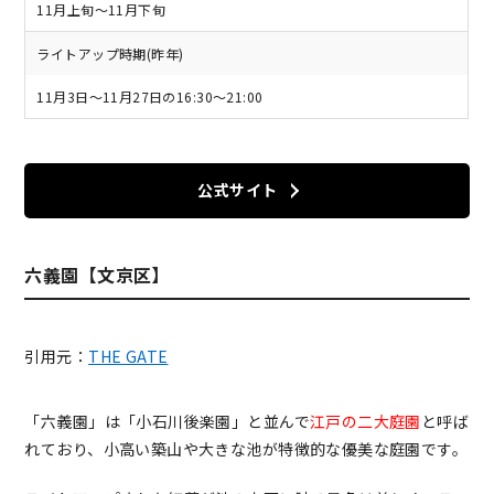
11月上旬～11月下旬
ライトアップ時期(昨年)
11月3日～11月27日の16:30～21:00
公式サイト
六義園【文京区】
引用元：
THE GATE
「六義園」は「小石川後楽園」と並んで
江戸の二大庭園
と呼ば
れており、小高い築山や大きな池が特徴的な優美な庭園です。