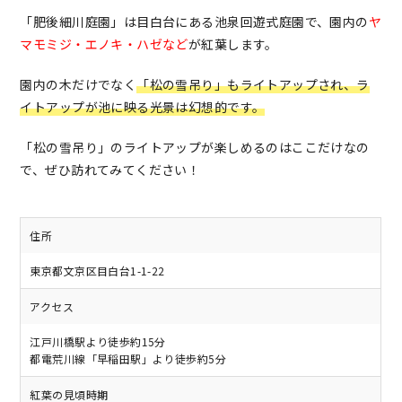
「肥後細川庭園」は目白台にある池泉回遊式庭園で、園内の
ヤ
マモミジ・エノキ・ハゼなど
が紅葉します。
園内の木だけでなく
「松の雪吊り」もライトアップされ、ラ
イトアップが池に映る光景は幻想的です。
「松の雪吊り」のライトアップが楽しめるのはここだけなの
で、ぜひ訪れてみてください！
住所
東京都文京区目白台1-1-22
アクセス
江戸川橋駅より徒歩約15分
都電荒川線「早稲田駅」より徒歩約5分
紅葉の見頃時期