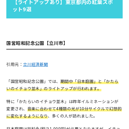
【ライトアップあり】東京都内の紅葉スポ
ット9選
国営昭和記念公園【立川市】
引用元：
立川経済新聞
「国営昭和記念公園」では、
期間中「日本庭園」と「かたら
いのイチョウ並木」のライトアップが行われます。
特に「かたらいのイチョウ並木」は昨年イルミネーションが
変更され、
音楽に合わせて4種類の光が10分サイクルで幻想的
に変化するようになり
、多くの人が訪れました。
日本庭園は別料金(税込1,000円)が必要となりますが、イチョ