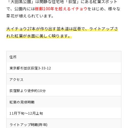
「大田黒公園」は閑静な住宅地「荻窪」にある紅葉スポット
で、公園内には
樹齢100年を超えるイチョウ
をはじめ、様々な
草花が植えられています。
大イチョウ27本が作り出す並木道は圧巻で、ライトアップさ
れた紅葉が水面に美しく映ります。
住所
東京都杉並区荻窪3-33-12
アクセス
荻窪駅より徒歩約10分
紅葉の見頃時期
11月下旬～12月上旬
ライトアップ時期(昨年)