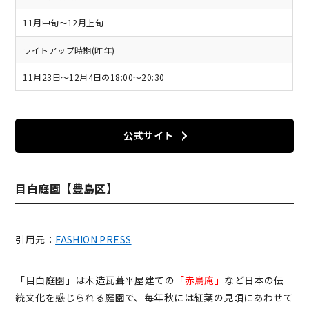
11月中旬～12月上旬
ライトアップ時期(昨年)
11月23日～12月4日の18:00～20:30
公式サイト
目白庭園【豊島区】
引用元：
FASHION PRESS
「目白庭園」は木造瓦葺平屋建ての
「赤鳥庵」
など日本の伝
統文化を感じられる庭園で、毎年秋には紅葉の見頃にあわせて