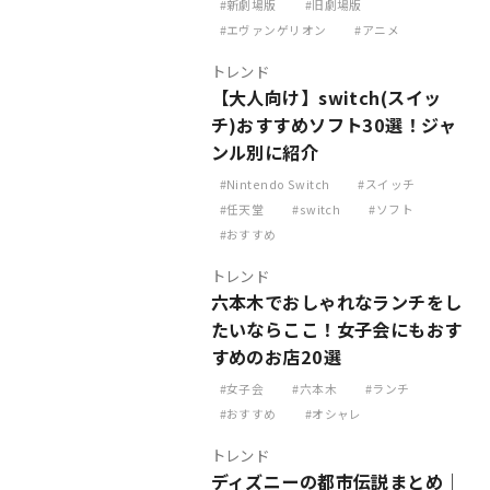
新劇場版
旧劇場版
エヴァンゲリオン
アニメ
トレンド
【大人向け】switch(スイッ
チ)おすすめソフト30選！ジャ
ンル別に紹介
Nintendo Switch
スイッチ
任天堂
switch
ソフト
おすすめ
トレンド
六本木でおしゃれなランチをし
たいならここ！女子会にもおす
すめのお店20選
女子会
六本木
ランチ
おすすめ
オシャレ
トレンド
ディズニーの都市伝説まとめ｜