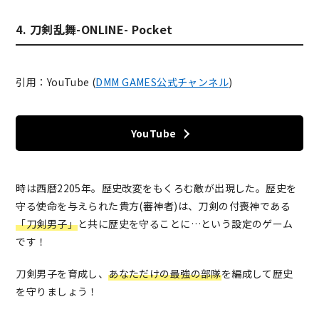
4. 刀剣乱舞-ONLINE- Pocket
引用：YouTube (
DMM GAMES公式チャンネル
)
YouTube
時は西暦2205年。歴史改変をもくろむ敵が出現した。歴史を
守る使命を与えられた貴方(審神者)は、刀剣の付喪神である
「刀剣男子」
と共に歴史を守ることに…という設定のゲーム
です！
刀剣男子を育成し、
あなただけの最強の部隊
を編成
して歴史
を守りましょう！