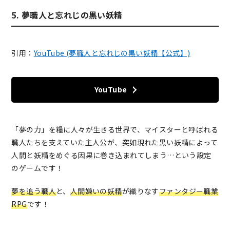
5. 夢職人と忘れじの黒い妖精
引用：
YouTube (夢職人と忘れじの黒い妖精【公式】)
YouTube
「夢の力」を糧に人々が生きる世界で、マイスターと呼ばれる
職人たちを支えていた主人公が、突如現れた黒い妖精によって
人間と妖精をめぐる因果に巻き込まれてしまう…という設定
のゲームです！
夢を追う職人
と、
人間嫌いの妖精
が織りなす
ファンタジー職業
RPG
です！