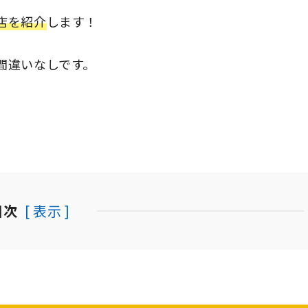
店を紹介
します！
間違いなしです。
目次
[ 表示 ]