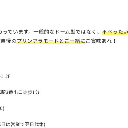
わっています。一般的なドーム型ではなく、
平べった
店自慢の
プリンアラモードとご一緒に
ご賞味あれ！
 2F
駅3番出口徒歩1分
0)
祝日は営業で翌日代休)