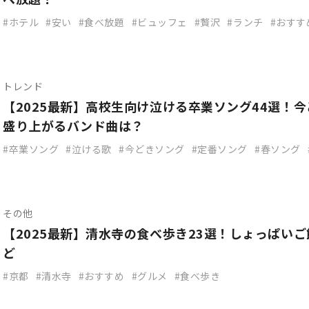
ホテル
安い
食べ放題
ビュッフェ
贅沢
ランチ
おすす
トレンド
【2025最新】高校生向け泣ける卒業ソング44選！
盛り上がるバンド曲は？
卒業ソング
泣ける歌
今どきソング
定番ソング
春ソング
その他
【2025最新】清水寺の食べ歩き23選！しょっぱい
ど
京都
清水寺
おすすめ
グルメ
食べ歩き