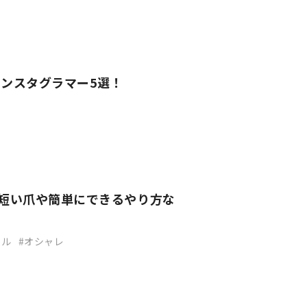
ンスタグラマー5選！
！短い爪や簡単にできるやり方な
イル
オシャレ