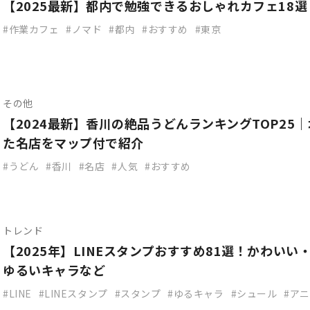
【2025最新】都内で勉強できるおしゃれカフェ18選
作業カフェ
ノマド
都内
おすすめ
東京
その他
【2024最新】香川の絶品うどんランキングTOP25
た名店をマップ付で紹介
うどん
香川
名店
人気
おすすめ
トレンド
【2025年】LINEスタンプおすすめ81選！かわい
ゆるいキャラなど
LINE
LINEスタンプ
スタンプ
ゆるキャラ
シュール
アニ