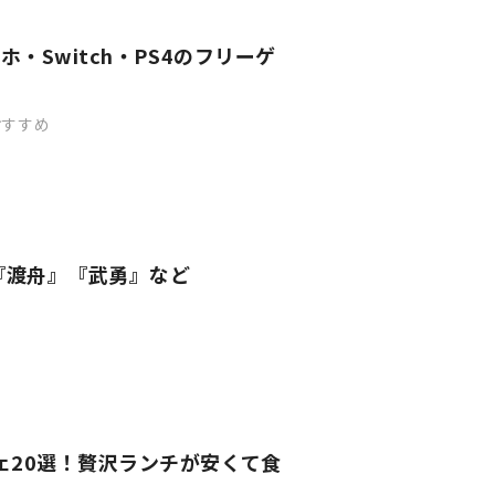
・Switch・PS4のフリーゲ
おすすめ
『渡舟』『武勇』など
ェ20選！贅沢ランチが安くて食