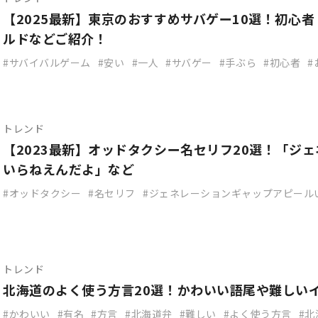
【2025最新】東京のおすすめサバゲー10選！初心
ルドなどご紹介！
サバイバルゲーム
安い
一人
サバゲー
手ぶら
初心者
トレンド
【2023最新】オッドタクシー名セリフ20選！「ジ
いらねえんだよ」など
オッドタクシー
名セリフ
ジェネレーションギャップアピール
トレンド
北海道のよく使う方言20選！かわいい語尾や難しい
かわいい
有名
方言
北海道弁
難しい
よく使う方言
北