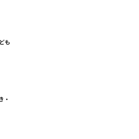
ども
き・