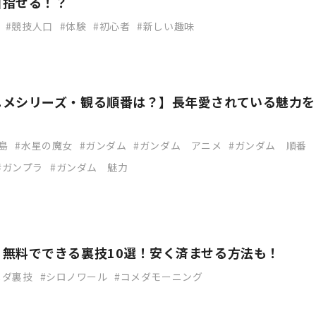
目指せる！？
競技人口
体験
初心者
新しい趣味
ニメシリーズ・観る順番は？】長年愛されている魅力を
島
水星の魔女
ガンダム
ガンダム アニメ
ガンダム 順番
ガンプラ
ガンダム 魅力
】無料でできる裏技10選！安く済ませる方法も！
メダ裏技
シロノワール
コメダモーニング