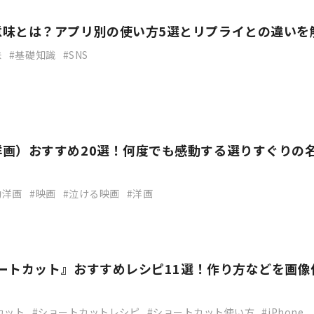
意味とは？アプリ別の使い方5選とリプライとの違いを
味
基礎知識
SNS
洋画）おすすめ20選！何度でも感動する選りすぐりの
！
動洋画
映画
泣ける映画
洋画
ショートカット』おすすめレシピ11選！作り方などを画像
トカット
ショートカットレシピ
ショートカット使い方
iPhone