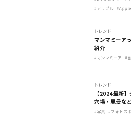
アップル
Appl
トレンド
マンマミーア
紹介
マンマミーア
トレンド
【2024最新
穴場・風景な
写真
フォトス