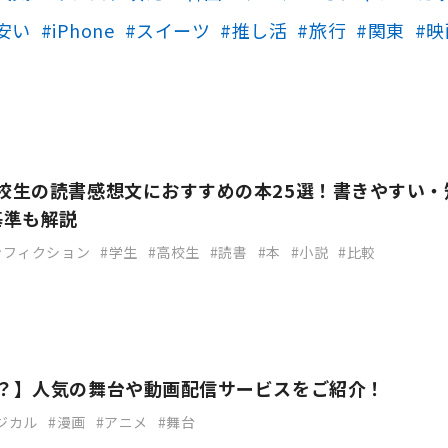
安い
iPhone
スイーツ
推し活
旅行
関東
映
高校生の読書感想文におすすめの本25選！書きやすい・
基準も解説
ンフィクション
学生
高校生
読書
本
小説
比較
は？】人気の舞台や動画配信サービスをご紹介！
ジカル
漫画
アニメ
舞台