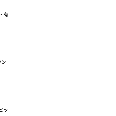
・有
ワン
ピッ