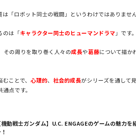
質は「ロボット同士の戦闘」というわけではありませ
るのは「
キャラクター同士のヒューマンドラマ
」です
、その周りを取り巻く人々の
成長
や
葛藤
について描か
悩むことで、
心理的
、
社会的成長
がシリーズを通して
共通点です。
【機動戦士ガンダム】U.C. ENGAGEのゲームの魅力を
介！