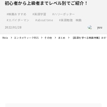
初心者から上級者までレベル別でご紹介！
映画おすすめ
英語学習
ハリーポッター
スパイダーマン
about time
英語勉強 映画
2022/01/28
yuu
Mola
エンタメウィークRSS
その他
まとめ
【英語を学べる映画特集】おす