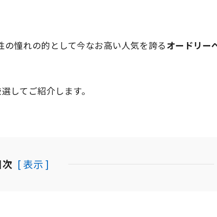
性の憧れの的として今なお高い人気を誇る
オードリー
厳選してご紹介します。
目次
[ 表示 ]