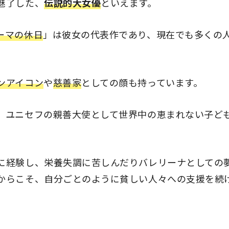
魅了した、
伝説的大女優
といえます。
ーマの休日
」は彼女の代表作であり、現在でも多くの
ンアイコン
や
慈善家
としての顔も持っています。
、ユニセフの親善大使として世界中の恵まれない子ど
に経験し、栄養失調に苦しんだりバレリーナとしての
からこそ、自分ごとのように貧しい人々への支援を続