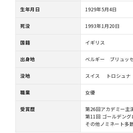
生年月日
1929年5月4日
死没
1993年1月20日
国籍
イギリス
出身地
ベルギー ブリュッ
没地
スイス トロシュナ
職業
女優
受賞歴
第26回アカデミー主演
第11回 ゴールデング
その他ノミネート多