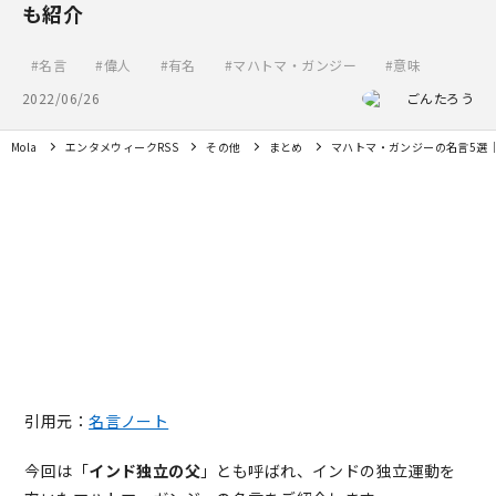
も紹介
名言
偉人
有名
マハトマ・ガンジー
意味
2022/06/26
ごんたろう
Mola
エンタメウィークRSS
その他
まとめ
マハトマ・ガンジーの名言5選
引用元：
名言ノート
今回は「
インド独立の父
」とも呼ばれ、インドの独立運動を