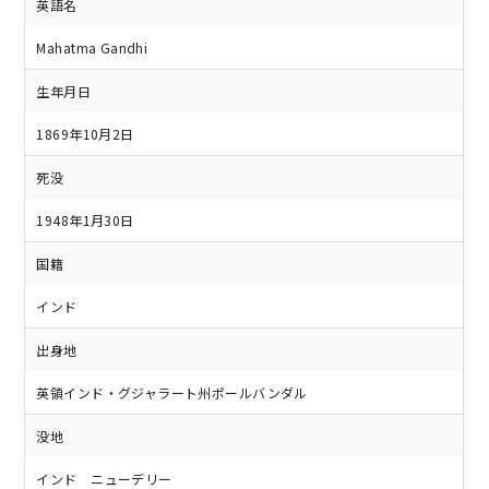
英語名
Mahatma Gandhi
生年月日
1869年10月2日
死没
1948年1月30日
国籍
インド
出身地
英領インド・グジャラート州ポールバンダル
没地
インド ニューデリー