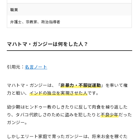
職業
弁護士、宗教家、政治指導者
マハトマ・ガンジーは何をした人？
引用元：
名言ノート
マハトマ・ガンジーは、「
非暴力・不服従運動
」を率いて権
力と戦い、
インドの独立を実現させた人
です。
幼少期はヒンドゥー教のしきたりに反して肉食を繰り返した
り、タバコ代欲しさのために盗みを犯したりと
不良少年
だった
ガンジー。
しかしエリート家庭で育ったガンジーは、将来お金を稼ぐた