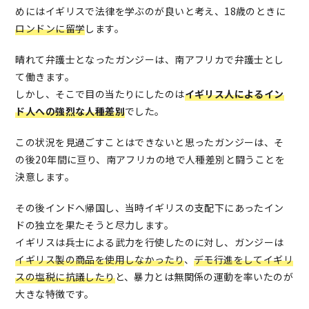
めにはイギリスで法律を学ぶのが良いと考え、18歳のときに
ロンドンに留学
します。
晴れて弁護士となったガンジーは、南アフリカで弁護士とし
て働きます。
しかし、そこで目の当たりにしたのは
イギリス人によるイン
ド人への強烈な人種差別
でした。
この状況を見過ごすことはできないと思ったガンジーは、そ
の後20年間に亘り、南アフリカの地で人種差別と闘うことを
決意します。
その後インドへ帰国し、当時イギリスの支配下にあったイン
ドの独立を果たそうと尽力します。
イギリスは兵士による武力を行使したのに対し、ガンジーは
イギリス製の商品を使用しなかったり
、
デモ行進をしてイギリ
スの塩税に抗議したり
と、暴力とは無関係の運動を率いたのが
大きな特徴です。