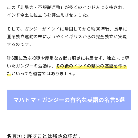
この「非暴力・不服従運動」が多くのインド人に支持され、
インド全土に独立心を芽生えさせました。
そして、ガンジーがインドに帰国してから約30年後、長年に
亘る独立運動の末にようやくイギリスからの完全独立が実現
するのです。
計6回に及ぶ投獄や度重なる武力服従にも屈せず、独立まで導
いたガンジーの活動は、
その後のインドの繁栄の基盤を作っ
た
といっても過言ではありません。
マハトマ・ガンジーの有名な英語の名言5選
名言①：許すことは強さの証だ。