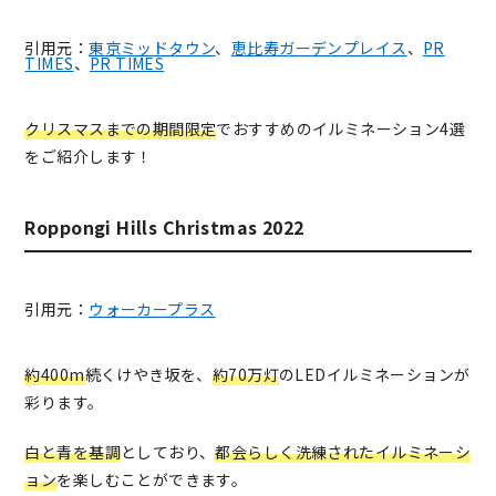
引用元：
東京ミッドタウン
、
恵比寿ガーデンプレイス
、
PR
TIMES
、
PR TIMES
クリスマスまでの期間限定
でおすすめのイルミネーション4選
をご紹介します！
Roppongi Hills Christmas 2022
引用元：
ウォーカープラス
約400m
続くけやき坂を、
約70万灯
のLEDイルミネーションが
彩ります。
白と青を基調
としており、
都会らしく洗練されたイルミネーシ
ョン
を楽しむことができます。