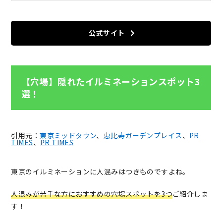
公式サイト
【穴場】隠れたイルミネーションスポット3
選！
引用元：
東京ミッドタウン
、
恵比寿ガーデンプレイス
、
PR
TIMES
、
PR TIMES
東京のイルミネーションに人混みはつきものですよね。
人混みが苦手な方におすすめの穴場スポットを3つ
ご紹介しま
す！