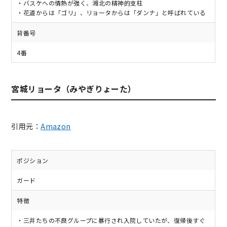
・バスケへの情熱が強く、湘北の精神的支柱
・花道からは「ゴリ」、リョータからは「ダンナ」と呼ばれている
背番号
4番
宮城リョータ（みやぎりょーた）
引用元：
Amazon
ポジション
ガード
特徴
・三井たちの不良グループに暴行され入院していたが、復帰後すぐ