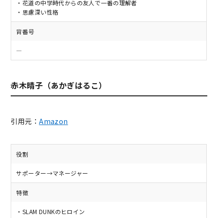
・花道の中学時代からの友人で一番の理解者
・思慮深い性格
背番号
―
赤木晴子（あかぎはるこ）
引用元：
Amazon
役割
サポーター→マネージャー
特徴
・SLAM DUNKのヒロイン