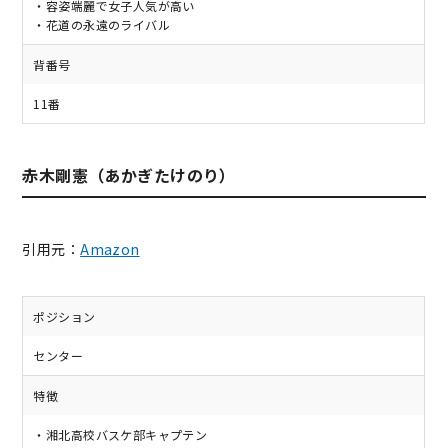
・容姿端麗で女子人気が高い
・花道の永遠のライバル
背番号
11番
赤木剛憲（あかぎたけのり）
引用元：
Amazon
ポジション
センター
特徴
・湘北高校バスケ部キャプテン