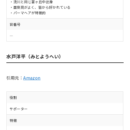
・流川と同じ富ヶ丘中出身
・面倒見がよく、皆から好かれている
・パーマヘアが特徴的
背番号
―
水戸洋平（みとようへい）
引用元：
Amazon
役割
サポーター
特徴