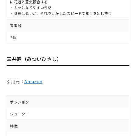
に花道と意気投合する
・カッとなりやすい性格
・身長は低いが、それを活かしたスピードで相手を出し抜く
背番号
7番
三井寿（みついひさし）
引用元：
Amazon
ポジション
シューター
特徴