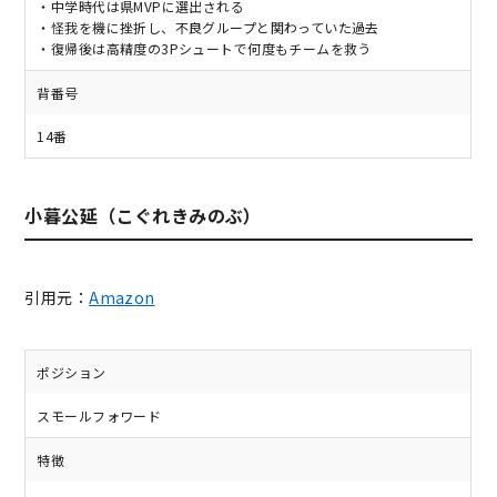
・中学時代は県MVPに選出される
・怪我を機に挫折し、不良グループと関わっていた過去
・復帰後は高精度の3Pシュートで何度もチームを救う
背番号
14番
小暮公延（こぐれきみのぶ）
引用元：
Amazon
ポジション
スモールフォワード
特徴