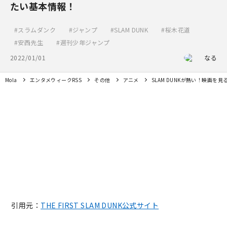
たい基本情報！
スラムダンク
ジャンプ
SLAM DUNK
桜木花道
安西先生
週刊少年ジャンプ
2022/01/01
なる
Mola
エンタメウィークRSS
その他
アニメ
SLAM DUNKが熱い！映画を
引用元：
THE FIRST SLAM DUNK公式サイト