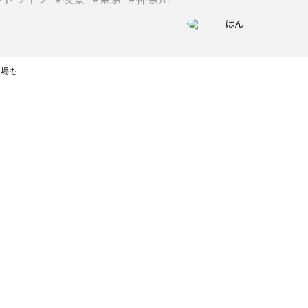
はん
穴場も