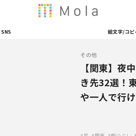
SNS
絵文字/コピ
その他
【関東】夜中
き先32選！
や一人で行け
星
関東
暇つぶし