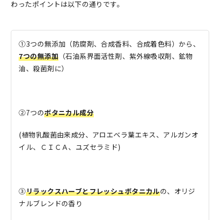
わったポイントは以下の通りです。
①3つの無添加（防腐剤、合成香料、合成着色料）から、
7つの無添加
（石油系界面活性剤、紫外線吸収剤、鉱物
油、殺菌剤に）
②7つの
ボタニカル成分
(植物乳酸菌由来成分、アロエベラ葉エキス、アルガンオ
イル、ＣＩＣＡ、ユズセラミド)
③
リラックスハーブとフレッシュボタニカル
の、オリジ
ナルブレンドの香り