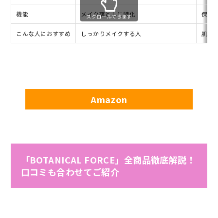
機能
メイク落としに特化
保湿
スクロールできます
こんな人におすすめ
しっかりメイクする人
肌に
Amazon
「BOTANICAL FORCE」全商品徹底解説！
口コミも合わせてご紹介