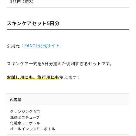
396円（税込）
スキンケアセット5日分
引用元：
FANCL公式サイト
スキンケア一式を5日分揃えた便利すぎるセットです。
お試し用にも、旅行用にも
使えます！
内容量
クレンジング 5包
洗顔ミニチューブ
化粧水ミニボトル
オールインワンミニボトル