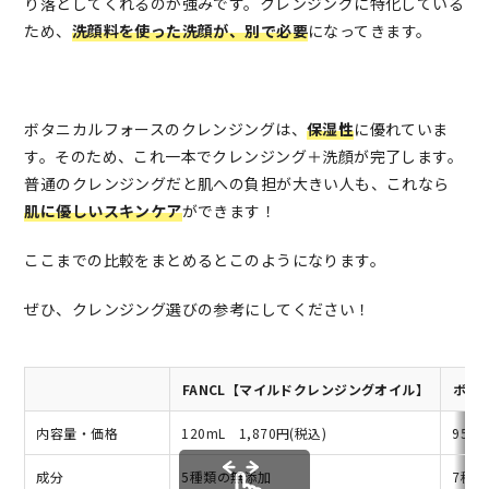
り落としてくれるのが強みです。クレンジングに特化している
ため、
洗顔料を使った洗顔が、別で必要
になってきます。
ボタニカルフォースのクレンジングは、
保湿性
に優れていま
す。そのため、これ一本でクレンジング＋洗顔が完了します。
普通のクレンジングだと肌への負担が大きい人も、これなら
肌に優しいスキンケア
ができます！
ここまでの比較をまとめるとこのようになります。
ぜひ、クレンジング選びの参考にしてください！
FANCL【マイルドクレンジングオイル】
ボタ
内容量・価格
120mL 1,870円(税込)
95mL
成分
5種類の無添加
7種