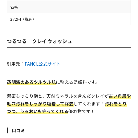
価格
272円（税込）
つるつる クレイウォッシュ
引用元：
FANCL公式サイト
透明感のあるツルツル肌
に整える洗顔料です。
濃密もっちり泡と、天然ミネラルを含んだクレイが
古い角層や
毛穴汚れをしっかり吸着して除去
してくれます！
汚れをとり
つつ、うるおいも守ってくれる
優れ物です！
口コミ