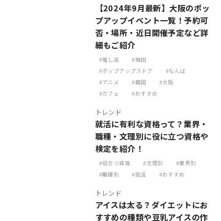
【2024年9月最新】大阪のポッ
プアップイベント一覧！予約可
否・場所・近日開催予定など詳
細もご紹介
推し活
梅田
ポップアップストア
なんば
アニメ
韓国
大阪
カフェ
おすすめ
トレンド
就活に有利な資格って？業界・
職種・文理別に役に立つ資格や
検定を紹介！
役立つ資格
文理別
業界別
職種別
就活
おすすめ
トレンド
アイスは太る？ダイエットにお
すすめの種類や豆乳アイスの作