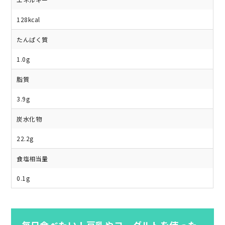
128kcal
たんぱく質
1.0g
脂質
3.9g
炭水化物
22.2g
食塩相当量
0.1g
毎日食べたい！豆乳やヨーグルトを使った