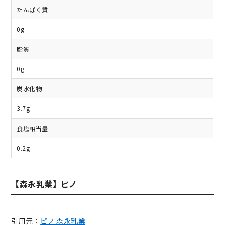
たんぱく質
0g
脂質
0g
炭水化物
3.7g
食塩相当量
0.2g
【森永乳業】ピノ
引用元：
ピノ 森永乳業