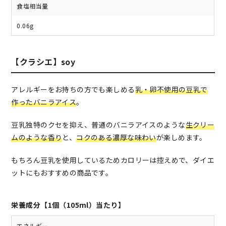
食塩相当量
0.06g
【クラシエ】soy
アレルギーをお持ちの方でも楽しめる
乳・卵不使用の豆乳で
作ったバニラアイス
。
豆乳独特のクセを抑え、普通のバニラアイスのような
生クリー
ムのような香り
と、
コクのある濃厚な味わい
が楽しめます。
もちろん豆乳を使用しているためカロリーは控えめで、ダイエ
ットにもおすすめの商品です。
栄養成分【1個（105ml）当たり】
エネルギー