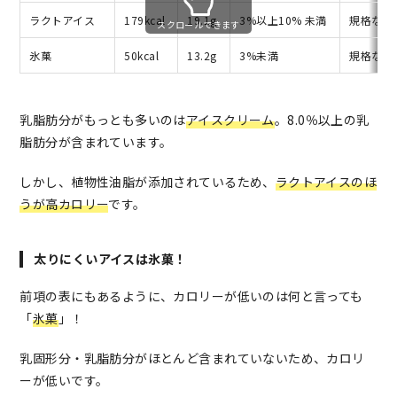
ラクトアイス
179kcal
19.1g
3%以上10% 未満
規格なし
スクロールできます
氷菓
50kcal
13.2g
3%未満
規格なし
乳脂肪分がもっとも多いのは
アイスクリーム
。8.0％以上の乳
脂肪分が含まれています。
しかし、植物性油脂が添加されているため、
ラクトアイスのほ
うが高カロリー
です。
太りにくいアイスは氷菓！
前項の表にもあるように、カロリーが低いのは何と言っても
「
氷菓
」！
乳固形分・乳脂肪分がほとんど含まれていないため、カロリ
ーが低いです。