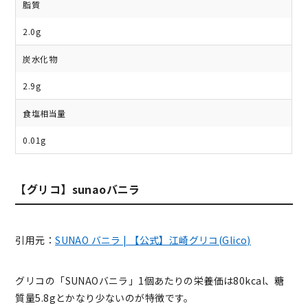
脂質
2.0g
炭水化物
2.9g
食塩相当量
0.01g
【グリコ】sunaoバニラ
引用元：
SUNAO バニラ | 【公式】江崎グリコ(Glico)
グリコの「SUNAOバニラ」1個あたりの栄養価は80kcal、糖
質量5.8gとかなり少ないのが特徴です。