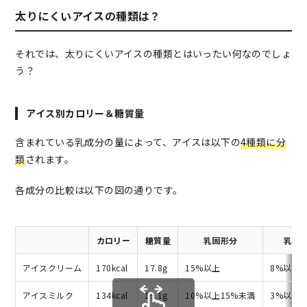
太りにくいアイスの種類は？
それでは、太りにくいアイスの種類とはいったい何なのでしょ
う？
アイス別カロリー＆糖質量
含まれている乳成分の量によって、アイスは以下の
4種類に分
類
されます。
各成分の比較は以下の図の通りです。
カロリー
糖質量
乳固形分
乳脂
アイスクリーム
170kcal
17.8g
15%以上
8%以上
アイスミルク
134kcal
19.1g
10%以上15%未満
3%以上