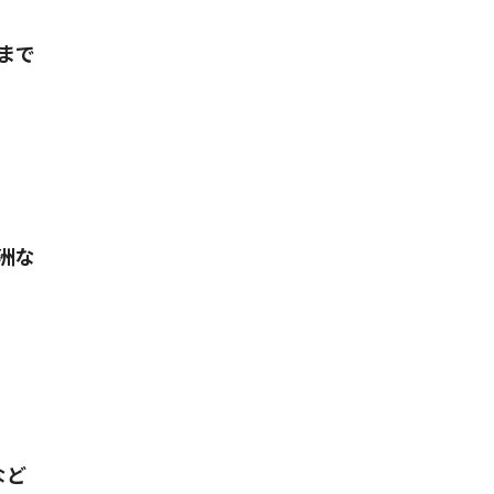
まで
洲な
など