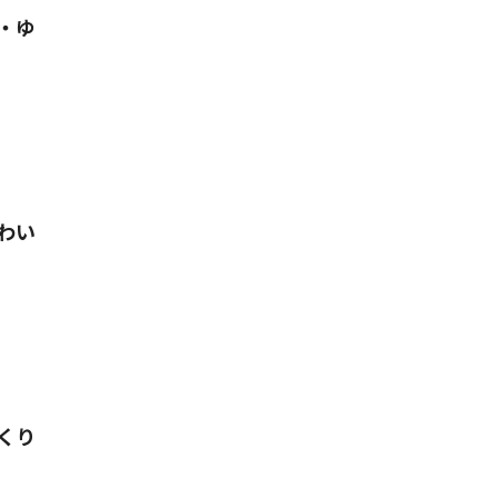
・ゆ
わい
くり