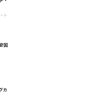
チ・
デート
安国
グカ