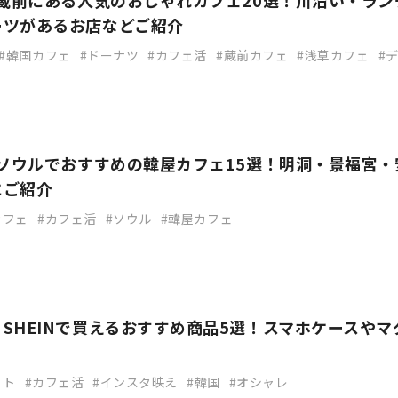
】蔵前にある人気のおしゃれカフェ20選！川沿い・ラン
ーツがあるお店などご紹介
韓国カフェ
ドーナツ
カフェ活
蔵前カフェ
浅草カフェ
】ソウルでおすすめの韓屋カフェ15選！明洞・景福宮・
にご紹介
カフェ
カフェ活
ソウル
韓屋カフェ
SHEINで買えるおすすめ商品5選！スマホケースやマ
ット
カフェ活
インスタ映え
韓国
オシャレ