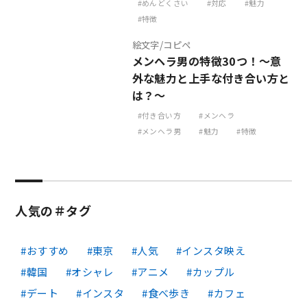
めんどくさい
対応
魅力
特徴
絵文字/コピペ
メンヘラ男の特徴30つ！〜意
外な魅力と上手な付き合い方と
は？～
付き合い方
メンヘラ
メンヘラ男
魅力
特徴
人気の＃タグ
おすすめ
東京
人気
インスタ映え
韓国
オシャレ
アニメ
カップル
デート
インスタ
食べ歩き
カフェ