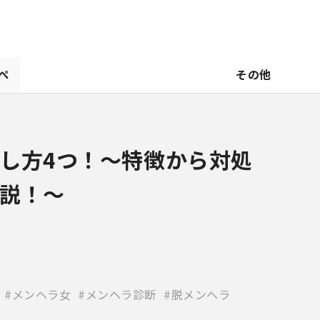
ペ
その他
し方4つ！〜特徴から対処
説！～
メンヘラ女
メンヘラ診断
脱メンヘラ