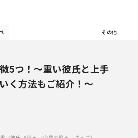
ペ
その他
徴5つ！〜重い彼氏と上手
いく方法もご紹介！～
重い彼氏
悩み
恋愛の悩み
カップル