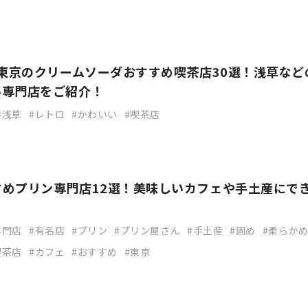
】東京のクリームソーダおすすめ喫茶店30選！浅草など
い専門店をご紹介！
浅草
レトロ
かわいい
喫茶店
すめプリン専門店12選！美味しいカフェや手土産にで
専門店
有名店
プリン
プリン屋さん
手土産
固め
柔らか
喫茶店
カフェ
おすすめ
東京