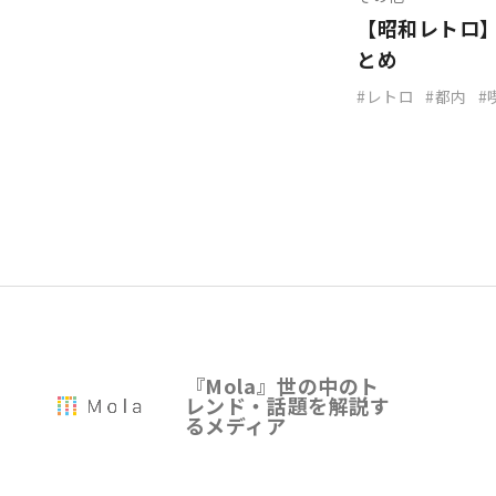
【昭和レトロ
とめ
レトロ
都内
『Mola』世の中のト
レンド・話題を解説す
るメディア