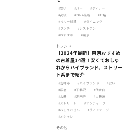
安い
バー
ディナー
高級
2024最新
お店
ペルー料理
ダイニング
ランチ
レストラン
おすすめ
東京
トレンド
【2024年最新】東京おすすめ
の古着屋14選！安くておしゃ
れからハイブランド、ストリー
ト系まで紹介
吉祥寺
ハイブランド
安い
原宿
下北沢
代官山
古着
高円寺
古着屋
ストリート
アンティーク
おしゃれさん
ヴィンテージ
オシャレ
その他