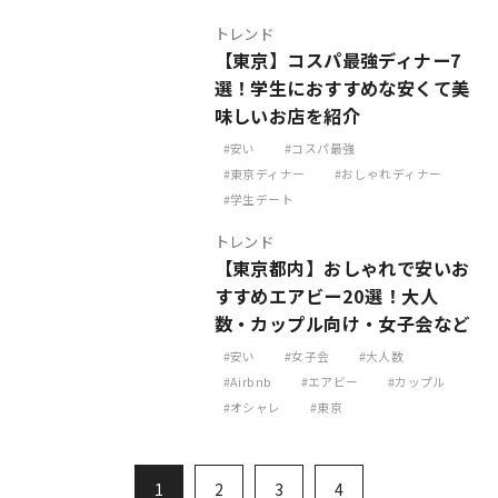
トレンド
【東京】コスパ最強ディナー7
選！学生におすすめな安くて美
味しいお店を紹介
安い
コスパ最強
東京ディナー
おしゃれディナー
学生デート
トレンド
【東京都内】おしゃれで安いお
すすめエアビー20選！大人
数・カップル向け・女子会など
安い
女子会
大人数
Airbnb
エアビー
カップル
オシャレ
東京
1
2
3
4