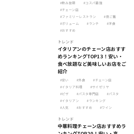
飲み放題
コスパ最強
チェーン店
ファミリーレストラン
夜ご飯
ボリューム
ランチ
洋食
おすすめ
トレンド
イタリアンのチェーン店おすす
めランキングTOP13！安い・
食べ放題など美味しいお店をご
紹介
安い
外食
チェーン店
イタリア料理
サイゼリヤ
ピザ
パスタ専門店
パスタ
イタリアン
ランキング
人気
おすすめ
ワイン
トレンド
中華料理チェーン店おすすめラ
ンキングTOP20！安い・高