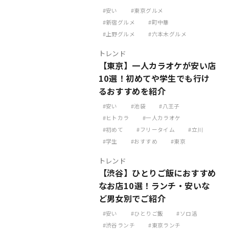
安い
東京グルメ
新宿グルメ
町中華
上野グルメ
六本木グルメ
トレンド
【東京】一人カラオケが安い店
10選！初めてや学生でも行け
るおすすめを紹介
安い
池袋
八王子
ヒトカラ
一人カラオケ
初めて
フリータイム
立川
学生
おすすめ
東京
トレンド
【渋谷】ひとりご飯におすすめ
なお店10選！ランチ・安いな
ど男女別でご紹介
安い
ひとりご飯
ソロ活
渋谷ランチ
東京ランチ