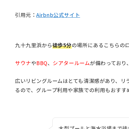
引用元：
Airbnb公式サイト
九十九里浜から
徒歩5分
の場所にあるこちらの
サウナ
や
BBQ
、
シアタールーム
が備わっており
広いリビングルームはとても清潔感があり、リ
るので、グループ利用や家族での利用もおすす
大型プールと海水浴場まで徒