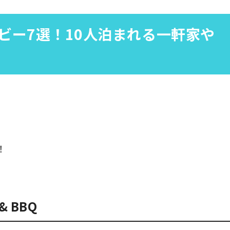
ビー7選！10人泊まれる一軒家や
！
 BBQ