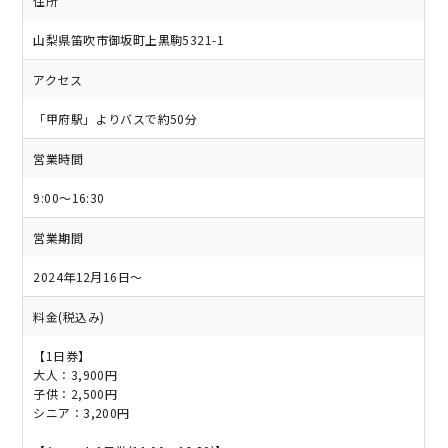
住所
山梨県笛吹市御坂町上黒駒5321-1
アクセス
「甲府駅」よりバスで約50分
営業時間
9:00～16:30
営業期間
2024年12月16日～
料金(税込み)
【1日券】
大人：3,900円
子供：2,500円
シニア：3,200円