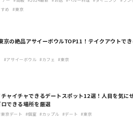
ィナー
高級
2024最新
お店
ペルー料理
ダイニング
ラン
すすめ
東京
】東京の絶品アサイーボウルTOP11！テイクアウトでき
り
アサイーボウル
カフェ
東京
イチャイチャできるデートスポット12選！人目を気に
ゴロできる場所を厳選
東京デート
個室
カップル
デート
東京