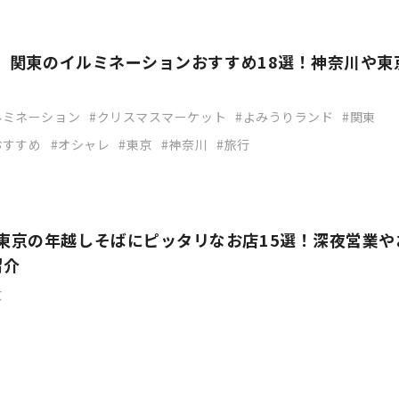
024】関東のイルミネーションおすすめ18選！神奈川や東
ルミネーション
クリスマスマーケット
よみうりランド
関東
おすすめ
オシャレ
東京
神奈川
旅行
】東京の年越しそばにピッタリなお店15選！深夜営業や
紹介
京