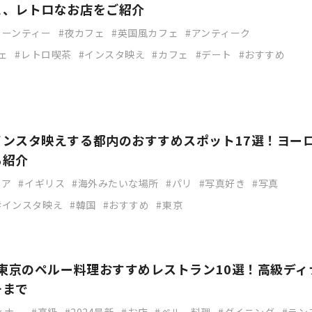
ェ、レトロなお店をご紹介
ヌーンティー
夜カフェ
英国風カフェ
アンティーク
ェ
レトロ喫茶
インスタ映え
カフェ
デート
おすすめ
インスタ映えする都内のおすすめスポット17選！ヨー
も紹介
リア
イギリス
海外みたいな場所
パリ
写真好き
写真
インスタ映え
韓国
おすすめ
東京
】東京のペルー料理おすすめレストラン10選！高級ディ
チまで