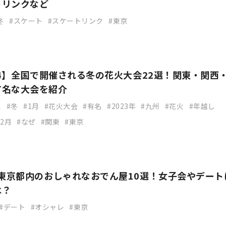
トリンクなど
冬
スケート
スケートリンク
東京
024】全国で開催される冬の花火大会22選！関東・関西
有名な大会を紹介
ス
冬
1月
花火大会
有名
2023年
九州
花火
年越し
2月
なぜ
関東
東京
】東京都内のおしゃれなおでん屋10選！女子会やデート
は？
デート
オシャレ
東京