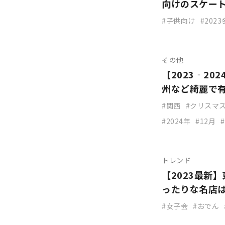
向けのスケー
子供向け
2023
その他
【2023‐2
州など綺麗で
関西
クリスマ
2024年
12月
トレンド
【2023最新
ったりな名店
女子会
おでん