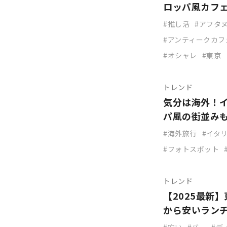
ロッパ風カフ
推し活
アフタ
アンティークカフ
オシャレ
東京
トレンド
気分は海外！
パ風の街並み
海外旅行
イタ
フォトスポット
トレンド
【2025最新
から安いラン