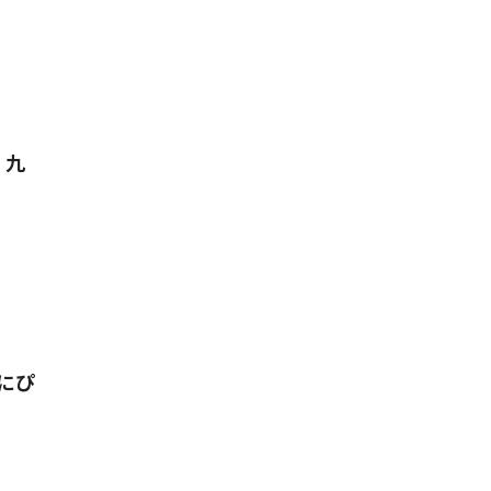
・九
にぴ