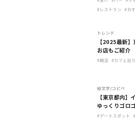
安い
バー
デ
レストラン
お
トレンド
【2025最新
お店もご紹介
朝活
カフェ巡
絵文字/コピペ
【東京都内】
ゆっくりゴロ
デートスポット