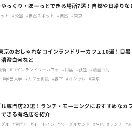
でゆっくり・ぼーっとできる場所7選！自然や日帰りな
ポット
公園
自然スポット
自然
東京
】東京のおしゃれなコインランドリーカフェ10選！目黒
・清澄白河など
3最新
コインランドリーカフェ
目黒
荻窪
清澄白河
学芸大学
カフェ併設
森下
オシャレ
東京
グル専門店22選！ランチ・モーニングにおすすめなカ
トできる有名店を紹介
ーグル
専門店
イートイン
ベーグルサンド
名店
ランチ