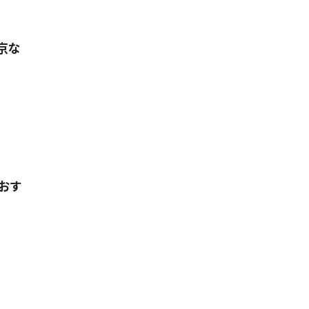
京な
おす