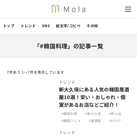
トップ
トレンド
SNS
絵文字/コピペ
その他
「#韓国料理」の記事一覧
7
件あり 1〜7件を表示しています
トレンド
新大久保にある人気の韓国居酒
屋10選！安い・おしゃれ・個
室があるお店などご紹介！
韓国料理
新大久保
飲み会
韓国グルメ
居酒屋
KPOP
トレンド