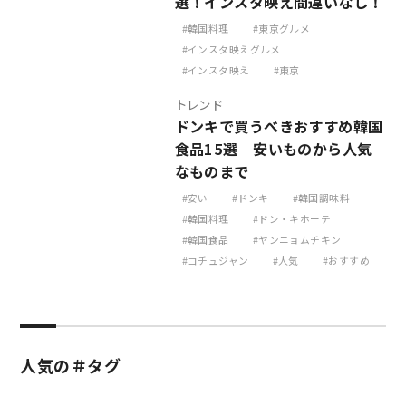
選！インスタ映え間違いなし！
韓国料理
東京グルメ
インスタ映えグルメ
インスタ映え
東京
トレンド
ドンキで買うべきおすすめ韓国
食品15選｜安いものから人気
なものまで
安い
ドンキ
韓国調味料
韓国料理
ドン・キホーテ
韓国食品
ヤンニョムチキン
コチュジャン
人気
おすすめ
人気の＃タグ