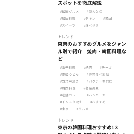
スポットを徹底解説
韓国グルメ
新大久保
韓国料理
チキン
韓国
スイーツ
食べ歩き
トレンド
東京のおすすめグルメをジャン
ル別で紹介｜焼肉・韓国料理な
ど
激辛料理
焼肉
チーズ
高級うどん
寿司食べ放題
野菜串焼き
パクチー専門店
韓国料理
老舗蕎麦
老舗カレー
ハンバーガー
インスタ映え
おすすめ
東京
グルメ
トレンド
東京の韓国料理おすすめ13