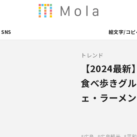
SNS
絵文字/コピ
トレンド
【2024最
食べ歩きグル
ェ・ラーメン
広島
広島観光
平和