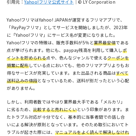
引用元：
Yahoo!フリマ公式サイト
｜© LY Corporation
Yahoo!フリマはYahoo! JAPANが運営するフリマアプリで、
「PayPayフリマ」としてサービスを開始しましたが、2023年
に「Yahoo!フリマ」にサービス名が変更になりました。
Yahoo!フリマの特徴は、販売手数料が5％と
業界最安値
である
点が挙げられます。他にも、paypay残高を利用して購入し
ポ
イントを貯められる
点や、色んなジャンルで使える
クーポンを
頻繁に配布
している点においても、他のフリマアプリよりもお
得なサービスが充実しています。また出品される商品は
すべて
送料込みの値段
となっているため、送料が別だったという心配
がありません。
しかし、利用者数ではやはり業界最大手である「メルカリ」
に劣るため、
比較すると売れにくい
という印象があります。ま
たトラブル対応が十分でなく、基本的に当事者間での話し合
いによる解決が原則となっています。そのため取引においてト
ラブルが起きた際には、
マニュアルをよく読んで解決しなけれ