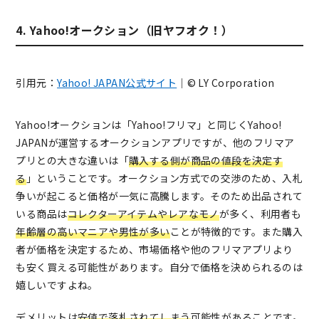
4. Yahoo!オークション（旧ヤフオク！）
引用元：
Yahoo! JAPAN公式サイト
｜© LY Corporation
Yahoo!オークションは「Yahoo!フリマ」と同じくYahoo!
JAPANが運営するオークションアプリですが、他のフリマア
プリとの大きな違いは「
購入する側が商品の値段を決定す
る
」ということです。オークション方式での交渉のため、入札
争いが起こると価格が一気に高騰します。そのため出品されて
いる商品は
コレクターアイテムやレアなモノ
が多く、利用者も
年齢層の高いマニアや男性が多い
ことが特徴的です。また購入
者が価格を決定するため、市場価格や他のフリマアプリより
も安く買える可能性があります。自分で価格を決められるのは
嬉しいですよね。
デメリットは
安値で落札されてしまう
可能性があることです。