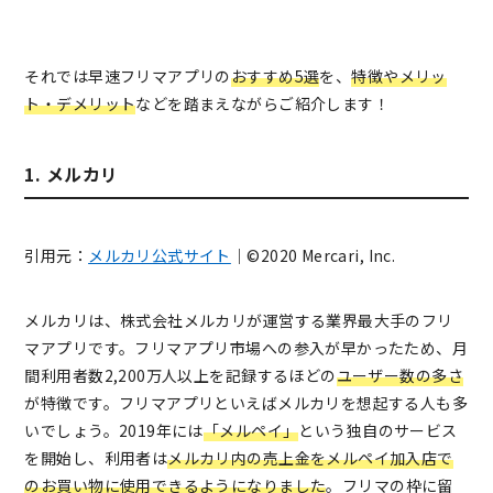
それでは早速フリマアプリの
おすすめ5選
を、
特徴やメリッ
ト・デメリット
などを踏まえながらご紹介します！
1. メルカリ
引用元：
メルカリ公式サイト
｜©2020 Mercari, Inc.
メルカリは、株式会社メルカリが運営する業界最大手のフリ
マアプリです。フリマアプリ市場への参入が早かったため、月
間利用者数2,200万人以上を記録するほどの
ユーザー数の多さ
が特徴です。フリマアプリといえばメルカリを想起する人も多
いでしょう。
2019年には
「メルペイ」
という独自のサービス
を開始し、利用者は
メルカリ内の売上金をメルペイ加入店で
のお買い物に使用できる
ようになりました
。フリマの枠に留