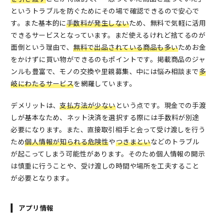
というトラブルを防ぐためにその場で確認できるので安心で
す。また基本的に
手数料が発生しない
ため、無料で気軽に活用
できるサービスとなっています。まだ使えるけれど捨てるのが
面倒という理由で、
無料で出品されている商品も多い
ためお金
をかけずに買い物ができるのもポイントです。掲載商品のジャ
ンルも豊富で、モノの交換や里親募集、中には悩み相談まで
多
岐にわたるサービス
を網羅しています。
デメリットは、
支払方法が少ない
という点です。現金での手渡
しが基本なため、ネット決済を選択する際には手数料が別途
必要になります。また、直接取引相手と会って受け渡しを行う
ため
個人情報が知られる危険性
や
つきまとい
などのトラブル
が起こってしまう可能性があります。そのため個人情報の開示
は慎重に行うことや、受け渡しの時間や場所を工夫すること
が必要となります。
アプリ情報