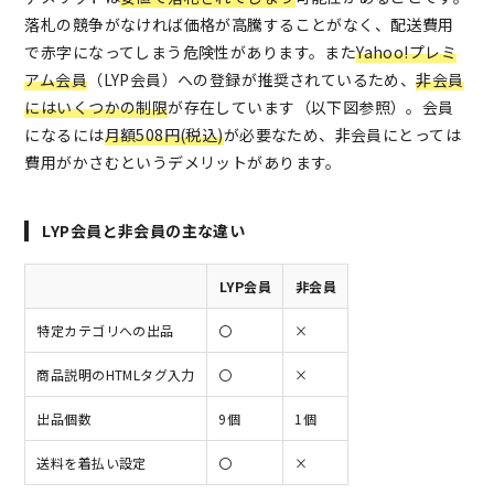
落札の競争がなければ価格が高騰することがなく、配送費用
で赤字になってしまう危険性があります。また
Yahoo!プレミ
アム会員
（LYP会員）への登録が推奨されているため、
非会員
にはいくつかの制限
が存在しています（以下図参照）。会員
になるには
月額508円(税込)
が必要なため、非会員にとっては
費用がかさむというデメリットがあります。
LYP会員と非会員の主な違い
LYP会員
非会員
特定カテゴリへの出品
〇
×
商品説明のHTMLタグ入力
〇
×
出品個数
9個
1個
送料を着払い設定
〇
×