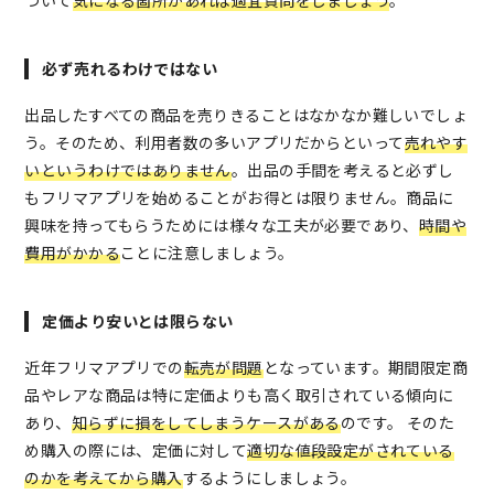
ついて
気になる箇所があれば適宜質問をしましょう
。
必ず売れるわけではない
出品したすべての商品を売りきることはなかなか難しいでしょ
う。そのため、利用者数の多いアプリだからといって
売れやす
いというわけではありません
。出品の手間を考えると必ずし
もフリマアプリを始めることがお得とは限りません。商品に
興味を持ってもらうためには様々な工夫が必要であり、
時間や
費用がかかる
ことに注意しましょう。
定価より安いとは限らない
近年フリマアプリでの
転売が問題
となっています。期間限定商
品やレアな商品は特に定価よりも高く取引されている傾向に
あり、
知らずに損をしてしまうケースがある
のです。 そのた
め購入の際には、定価に対して
適切な値段設定がされている
のかを考えてから購入
するようにしましょう。