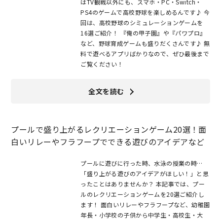
はTV観戦以外にも、スマホ・PC・Switch・
PS4のゲームで高校野球を楽しめるんです♪ 今
回は、高校野球のシミュレーションゲームを
16選ご紹介！ 『俺の甲子園』や『パワプロ』
など、野球育成ゲームも盛りだくさんです♪ 無
料で遊べるアプリばかりなので、ぜひ最後まで
ご覧ください！
全文を読む
プールで盛り上がるレクリエーションゲーム20選！面
白いリレーやフラフープでできる遊びのアイデアなど
プールに遊びに行った時、水泳の授業の時…
「盛り上がる遊びのアイデアがほしい！」と思
ったことはありませんか？ 本記事では、プー
ルのレクリエーションゲームを20選ご紹介し
ます！ 面白いリレーやフラフープなど、幼稚園
年長・小学校の子供から中学生・高校生・大