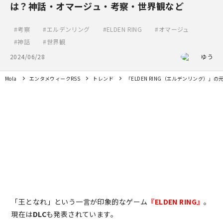
は？神話・オマージュ・考察・世界観など
考察
エルデンリング
ELDEN RING
オマージュ
神話
世界観
2024/06/28
ゆう
Mola
エンタメウィークRSS
トレンド
「ELDEN RING（エルデンリング）
「王となれ」という一言が印象的なゲーム
『ELDEN RING』
。
現在は
DLC
も発表されています。