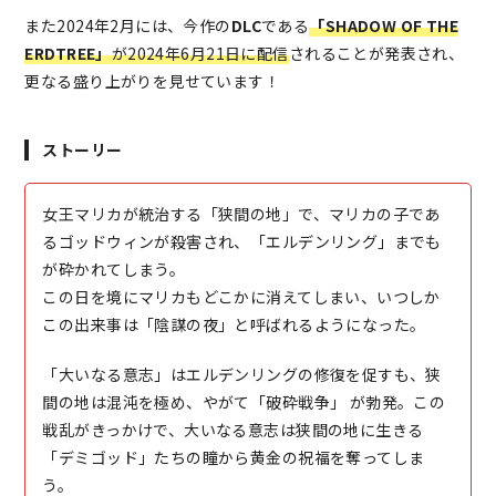
また2024年2月には、今作の
DLC
である
「SHADOW OF THE
ERDTREE」
が2024年6月21日に配信
されることが発表され、
更なる盛り上がりを見せています！
ストーリー
女王マリカが統治する「狭間の地」で、マリカの子であ
るゴッドウィンが殺害され、「エルデンリング」までも
が砕かれてしまう。
この日を境にマリカもどこかに消えてしまい、いつしか
この出来事は「陰謀の夜」と呼ばれるようになった。
「大いなる意志」はエルデンリングの修復を促すも、狭
間の地は混沌を極め、やがて「破砕戦争」 が勃発。この
戦乱がきっかけで、大いなる意志は狭間の地に生きる
「デミゴッド」たちの瞳から黄金の祝福を奪ってしま
う。