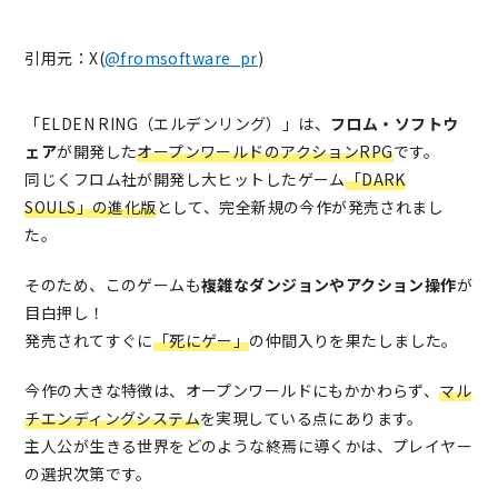
引用元：X(
@fromsoftware_pr
)
「ELDEN RING（エルデンリング）」は、
フロム・ソフトウ
ェア
が開発した
オープンワールドのアクションRPG
です。
同じくフロム社が開発し大ヒットしたゲーム
「DARK
SOULS」の進化版
として、完全新規の今作が発売されまし
た。
そのため、このゲームも
複雑なダンジョンやアクション操作
が
目白押し！
発売されてすぐに
「死にゲー」
の仲間入りを果たしました。
今作の大きな特徴は、オープンワールドにもかかわらず、
マル
チエンディングシステム
を実現している点にあります。
主人公が生きる世界をどのような終焉に導くかは、プレイヤー
の選択次第です。