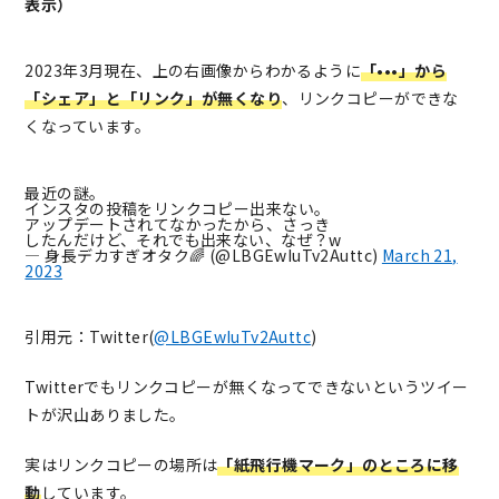
表示）
2023年3月現在、上の右画像からわかるように
「•••」から
「シェア」と「リンク」が無くなり
、リンクコピーができな
くなっています。
最近の謎。
インスタの投稿をリンクコピー出来ない。
アップデートされてなかったから、さっき
したんだけど、それでも出来ない、なぜ？w
— 身長デカすぎオタク🌈 (@LBGEwIuTv2Auttc)
March 21,
2023
引用元：Twitter(
@LBGEwIuTv2Auttc
)
Twitterでもリンクコピーが無くなってできないというツイー
トが沢山ありました。
実はリンクコピーの場所は
「紙飛行機マーク」のところに移
動
しています。