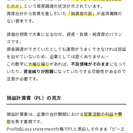
たのか」
という資産調達の状況が示されています。
資産合計から負債を差し引いた
「純資産の部」
が返済義務の
ない資本です。
貸借対照表で大事になるのが、資産・負債・純資産のバラン
スです。
資金調達ができていたとしても運用がうまくできなければ収益
を出せていないため、企業としては良くありません・
この数字に
大幅な偏り
があれば、
不良債権がそのまま
になって
いたり、
資金繰りが困難
になっていたりする可能性があるので
注意が必要です。
損益計算書（PL）の見方
損益計算書は、企業の会計期間における
営業活動の利益や費
用
を表す書類です。
Profit&Loss statementの略でPLと表記しそのまま「ピーエ