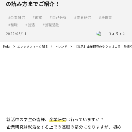
の読み方までご紹介！
企業研究
面接
自己分析
業界研究
決算書
転職
就活
就職活動
2022/05/11
りょうすけ
Mola
エンタメウィークRSS
トレンド
【就活】企業研究のやり方はこう！時期
就活中の学生の皆様、
企業研究
は行っていますか？
企業研究は就活をする上での基礎の部分になりますが、初め