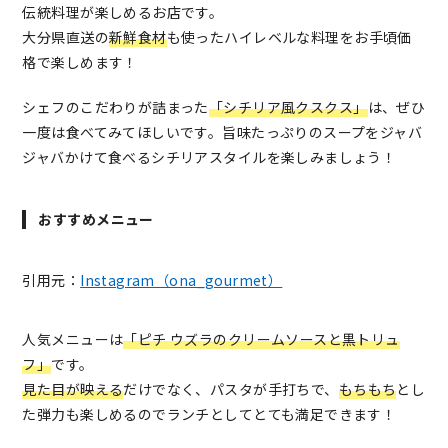
伝統料理が楽しめるお店です。
大分県直送の
新鮮食材
も使ったハイレベルな料理をお手頃価
格で楽しめます！
シェフのこだわりが詰まった
「シチリア風クスクス」
は、ぜひ
一度は食べてみてほしいです。旨味たっぷりのスープをジャバ
ジャバかけて食べるシチリアスタイルを楽しみましょう！
おすすめメニュー
引用元：
Instagram（ona_gourmet）
人気メニューは
「ピチ ウズラのクリームソースと黒トリュ
フ」
です。
見た目が映える
だけでなく、パスタが手打ちで、
もちもち
とし
た弾力も楽しめるのでランチとしてとても満足できます！