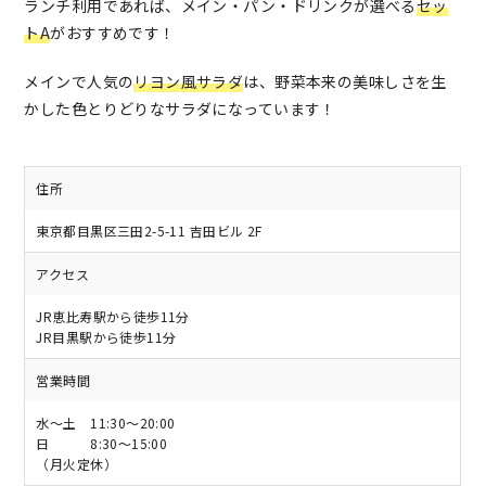
ランチ利用であれば、メイン・パン・ドリンクが選べる
セッ
トA
がおすすめです！
メインで人気の
リヨン風サラダ
は、野菜本来の美味しさを生
かした色とりどりなサラダになっています！
住所
東京都目黒区三田2-5-11 吉田ビル 2F
アクセス
JR恵比寿駅から徒歩11分
JR目黒駅から徒歩11分
営業時間
水～土 11:30～20:00
日 8:30～15:00
（月火定休）