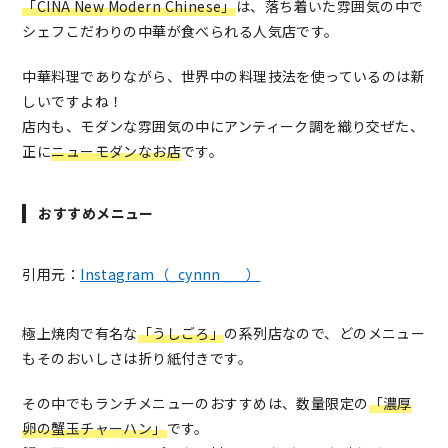
「CINA New Modern Chinese」
は、落ち着いた雰囲気の中で
シェフこだわりの中華が食べられる人気店です。
中華料理でありながら、世界中の料理技法を使っているのは新
しいですよね！
店内も、モダンな雰囲気の中にアンティーク調を織り交ぜた、
正に
ニューモダンなお店
です。
おすすめメニュー
引用元：
Instagram（_cynnn___）
極上焼肉で有名な
「うしごろ」
の系列店なので、どのメニュー
もそのおいしさは折り紙付きです。
その中でもランチメニューのおすすめは、数量限定の
「濃厚
卵の蟹玉チャーハン」
です。