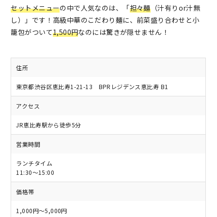
セットメニュー
の中で人気なのは、「
担々麺
（汁有りor汁無
し）」です！高級中華のこだわり麺に、前菜盛り合わせと小
籠包がついて
1,500円
なのには驚きが隠せません！
住所
東京都渋谷区恵比寿1-21-13 BPRレジデンス恵比寿 B1
アクセス
JR恵比寿駅から徒歩5分
営業時間
ランチタイム
11:30～15:00
価格帯
1,000円～5,000円