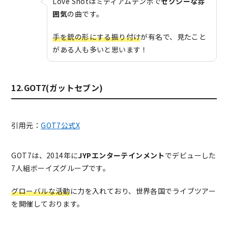
Love Shotはミディアムテンポで
セクシーな雰
囲気
の曲です。
手を銃の形にする振り付け
が有名で、見たこと
がある人も多いと思います！
12.GOT7(ガットセブン)
引用元：
GOT7公式X
GOT7は、2014年に
JYPエンターテインメント
でデビューした
7人組ボーイズグループです。
グローバルな活動
に力を入れており、世界各国でライブツアー
を開催しております。