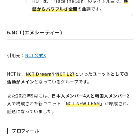
HOTは、「Face the Sun」のタイトル曲で、
序
盤からパワフルさ全開
の曲調です。
6.NCT(エヌシーティー)
引用元：
NCT公式X
NCTは、
NCT Dream
や
NCT 127
といった
ユニットとしての
活動がメイン
となっているグループです。
また2023年9月には、
日本人メンバー4人と韓国人メンバー2
人
で構成された新ユニット「
NCT NEW TEAM
」が結成され、
話題になっていました。
プロフィール