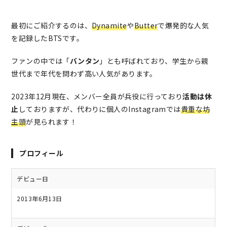
最初にご紹介するのは、
Dynamite
や
Butter
で爆発的な人気
を記録したBTSです。
ファンの中では「
バンタン
」とも呼ばれており、学生から親
世代まで年代を問わず高い人気があります。
2023年12月現在、メンバー全員が兵役に行っており
活動は休
止
しておりますが、代わりに個人のInstagramでは
貴重な坊
主頭
が見られます！
プロフィール
デビュー日
2013年6月13日