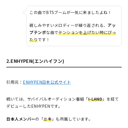
この曲でBTSブームが一気に来ましたよね！
親しみやすいメロディーが繰り返される、
アッ
プテンポ
な曲で
テンションを上げたい時にぴっ
たり
です！
2.ENHYPEN(エンハイフン)
引用元：
ENHYPEN日本公式サイト
続いては、サバイバルオーディション番組「
I-LAND
」を経て
デビューしたENHYPENです。
日本人メンバー
の「
ニキ
」も所属しています。