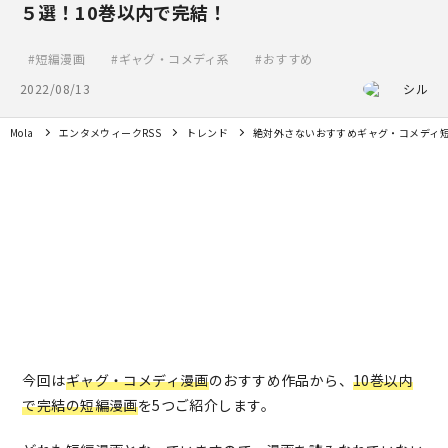
５選！10巻以内で完結！
短編漫画
ギャグ・コメディ系
おすすめ
2022/08/13
シル
Mola
エンタメウィークRSS
トレンド
絶対外さないおすすめギャグ・コメディ短
今回は
ギャグ・コメディ漫画
のおすすめ作品から、
10巻以内
で完結の短編漫画
を5つご紹介します。