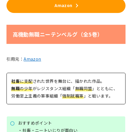
Amazon
高機動無職ニーテンベルグ（全5巻）
引用元：
Amazon
社畜
に支配
された世界を舞台に、描かれた作品。
無職
の少年
がレジスタンス組織「
無職同盟
」とともに、
労働至上主義の軍事組織「
強制就職軍
」と戦います。
おすすめポイント
・社畜・ニートいじりが面白い