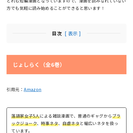
どれも短編漫画となっていますので、漫画を読みなれていない
方でも気軽に読み始めることができると思います！
目次
[ 表示 ]
じょしらく（全6巻）
引用元：
Amazon
落語家女子5人
による雑談漫画で、普通のギャグから
ブラ
ックジョーク
、
時事ネタ
、
自虐ネタ
と幅広いネタを扱っ
ています。