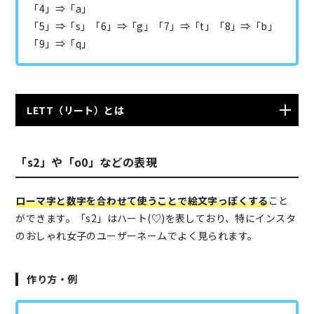
「4」⇒「a」
「5」⇒「s」「6」⇒「g」「7」⇒「t」「8」⇒「b」
「9」⇒「q」
LETT（リート）とは
インターネット上で使われるアルファベットの表記法で
「s2」や「o0」などの表現
す。一時期ゲームなどの名前で流行ったり日本ではハッ
カー語とも呼ばれています。
参考：
Wikipedia
ローマ字と数字を合わせて使うことで絵文字っぽくする
こと
ができます。「s2」はハート(♡)を表しており、特にインスタ
のおしゃれ女子のユーザーネームでよく見られます。
作り方・例