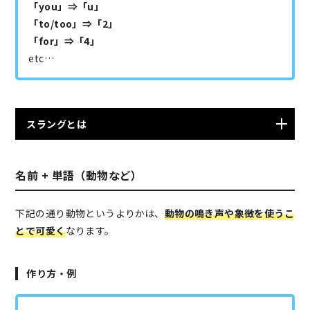
「you」⇒「u」
「to/too」⇒「2」
「for」⇒「4」
etc…
スラングとは
同一の生活体験、同一の利害関係にある人の間で用いら
名前 + 単語（動物など）
れる卑俗なことば。俗語、卑語、隠語なども含まれ、学
生語、兵隊語、水商売用語など、いわゆる位相語、職業
語が中心。
下記の通り動物というよりかは、
動物の鳴き声や象徴を使うこ
引用元：
コトバンク
とで可愛く
なります。
作り方・例