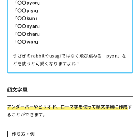
「〇〇pyon」
「〇〇piyo」
「〇〇kun」
「〇〇nyan」
「〇〇chan」
「〇〇wan」
うさぎのrabbitやusagiではなく飛び跳ねる「pyon」な
どを使うと可愛くなりますよね！
顔文字風
アンダーバーやピリオド、ローマ字を使って顔文字風に作成
す
ることができます。
作り方・例