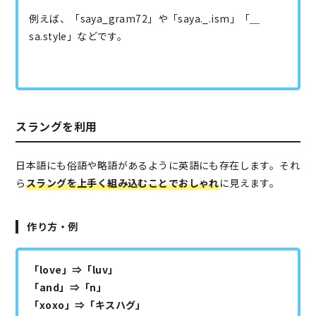
例えば、「saya_gram72」や「saya._.ism」「＿
sa.style」などです。
スラングを利用
日本語にも俗語や略語があるように英語にも存在します。それ
ら
スラングを上手く組み込むことでおしゃれ
に見えます。
作り方・例
「love」⇒「luv」
「and」⇒「n」
「xoxo」⇒「キスハグ」