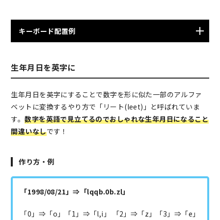
キーボード配置例
生年月日を英字に
生年月日を英字にすることで数字を形に似た一部のアルファ
ベットに変換するやり方で「リート(leet)」と呼ばれていま
す。
数字を英語で見立てるのでおしゃれな生年月日になること
間違いなし
です！
作り方・例
「1998/08/21」⇒「lqqb.0b.zl」
「0」⇒「o」「1」⇒「l,i」 「2」⇒「z」「3」⇒「e」