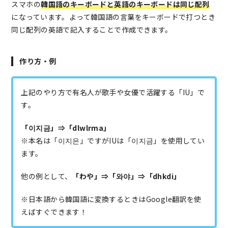
スマホの
韓国語のキーボードと英語のキーボードは同じ配列
になっています。よって韓国語の言葉をキーボードで打つとき
同じ配列の英語で記入することで作成できます。
作り方・例
上記のやり方で有名人が歌手や女優で活躍する「IU」で
す。
「이지금」⇒「dlwlrma」
※本名は「이지은」ですがIUは「이지금」を使用してい
ます。
他の例として、
「わや」⇒「와야」⇒「dhkdi」
※日本語から韓国語に変換するときはGoogle翻訳を使
えばすぐできます！