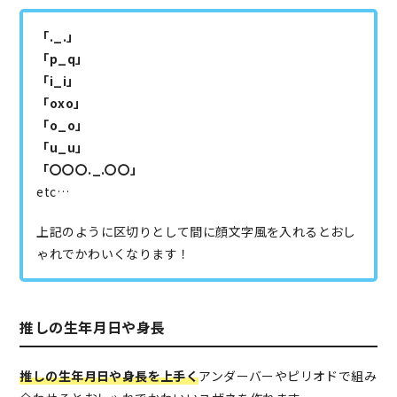
「._.」
「p_q」
「i_i」
「oxo」
「o_o」
「u_u」
「〇〇〇._.〇〇」
etc…
上記のように区切りとして間に顔文字風を入れるとおし
ゃれでかわいくなります！
推しの生年月日や身長
推しの生年月日や身長を上手く
アンダーバーやピリオドで組み