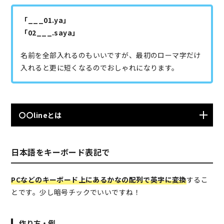
「___01.ya」
「02___.saya」
名前を全部入れるのもいいですが、最初のローマ字だけ
入れると更に短くなるのでおしゃれになります。
〇〇lineとは
「〇〇line」とは「生まれ年」のことを指します。
日本語をキーボード表記で
「99line」なら「1999年生まれ」を意味します。
PCなどのキーボード上にあるかなの配列で英字に変換
するこ
とです。少し暗号チックでいいですね！
作り方・例