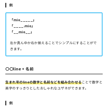
例
「mio_____」
「____.mio」
「__mio__」
左か真ん中か右か揃えることでシンプルにすることがで
きます。
〇〇line + 名前
生まれ年のlineの数字と名前などを組み合わせる
ことで数字と
英字のすっきりとしたおしゃれなユザネができます。
例